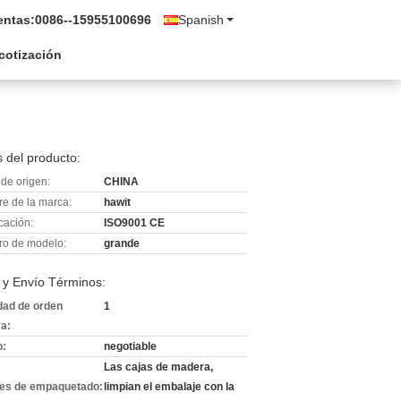
entas:
0086--15955100696
Spanish
 cotización
 del producto:
de origen:
CHINA
e de la marca:
hawit
icación:
ISO9001 CE
o de modelo:
grande
 y Envío Términos:
dad de orden
1
a:
o:
negotiable
Las cajas de madera,
les de empaquetado:
limpian el embalaje con la