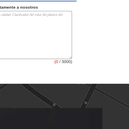
ctamente a nosotros
(
0
/ 3000)