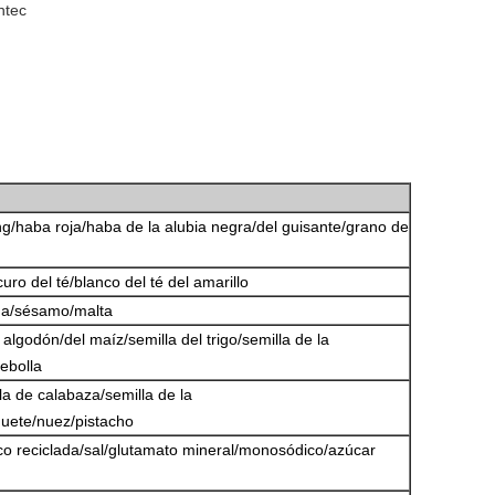
ntec
g/haba roja/haba de la alubia negra/del guisante/grano de
uro del té/blanco del té del amarillo
na/sésamo/malta
 algodón/del maíz/semilla del trigo/semilla de la
cebolla
lla de calabaza/semilla de la
uete/nuez/pistacho
ico reciclada/sal/glutamato mineral/monosódico/azúcar