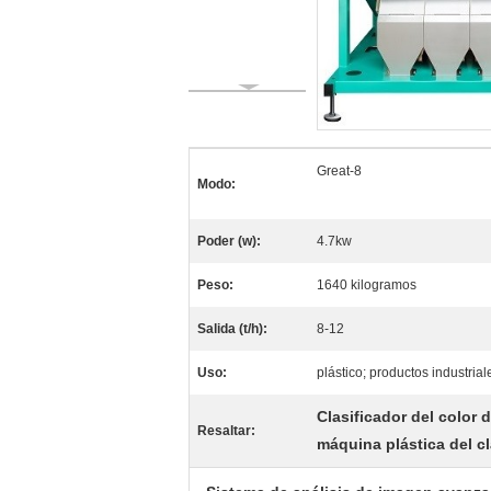
Great-8
Modo:
Poder (w):
4.7kw
Peso:
1640 kilogramos
Salida (t/h):
8-12
Uso:
plástico; productos industrial
Clasificador del color 
Resaltar:
máquina plástica del c