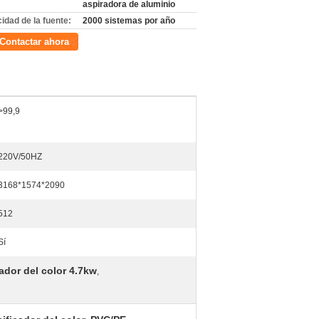
aspiradora de aluminio
idad de la fuente:
2000 sistemas por año
Contactar ahora
>99,9
220V/50HZ
3168*1574*2090
512
Sí
cador del color 4.7kw
,