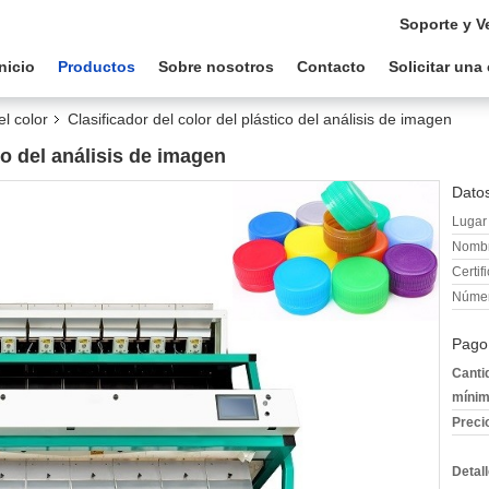
Soporte y V
Inicio
Productos
Sobre nosotros
Contacto
Solicitar una
el color
Clasificador del color del plástico del análisis de imagen
co del análisis de imagen
Datos
Lugar 
Nombr
Certif
Númer
Pago
Canti
mínim
Preci
Detal