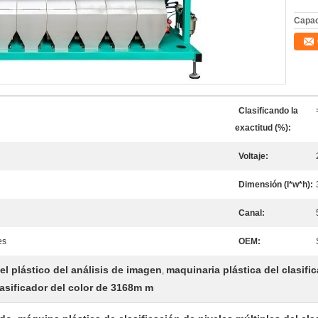
Capac
Clasificando la
exactitud (%):
Voltaje:
Dimensión (l*w*h):
Canal:
es
OEM:
del plástico del análisis de imagen
maquinaria plástica del clasifi
,
lasificador del color de 3168m m