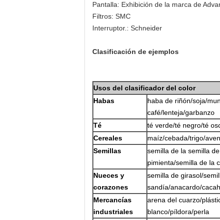
Pantalla: Exhibición de la marca de Adva
Filtros: SMC
Interruptor.: Schneider
Clasificación de ejemplos
Usos del clasificador del color
Habas
haba de riñón/soja/mun
café/lenteja/garbanzo
Té
té verde/té negro/té osc
Cereales
maíz/cebada/trigo/ave
Semillas
semilla de la semilla de
pimienta/semilla de la 
Nueces y
semilla de girasol/semi
corazones
sandía/anacardo/cacah
Mercancías
arena del cuarzo/plást
industriales
blanco/píldora/perla