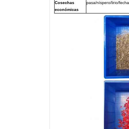
Cosechas
pasa/níspero/lirio/fech
económicas