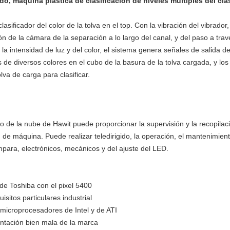
o, máquina plástica de clasificación de niveles múltiples del clas
clasificador del color de la tolva en el top. Con la vibración del vibrador
n de la cámara de la separación a lo largo del canal, y del paso a trav
la intensidad de luz y del color, el sistema genera señales de salida de
s de diversos colores en el cubo de la basura de la tolva cargada, y lo
lva de carga para clasificar.
cio de la nube de Hawit puede proporcionar la supervisión y la recopila
n de máquina. Puede realizar teledirigido, la operación, el mantenimien
mpara, electrónicos, mecánicos y del ajuste del LED.
e Toshiba con el pixel 5400
isitos particulares industrial
icroprocesadores de Intel y de ATI
ntación bien mala de la marca