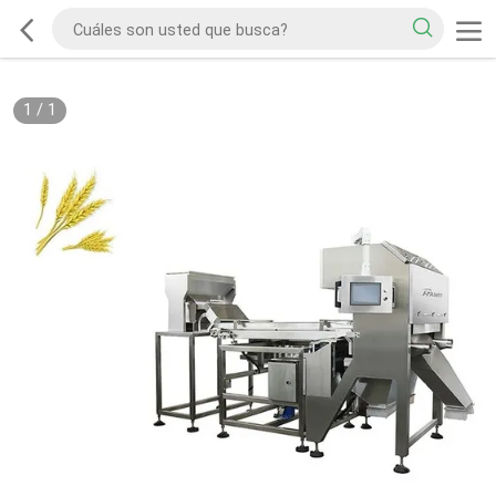
1
/
1