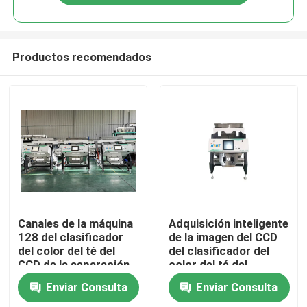
Productos recomendados
Hogar
Canales de la máquina
Adquisición inteligente
128 del clasificador
de la imagen del CCD
del color del té del
del clasificador del
Productos
CCD de la separación
color del té del
de la eficacia alta
sistema de limpieza
Enviar Consulta
Enviar Consulta
del polvo
Sobre nosotros