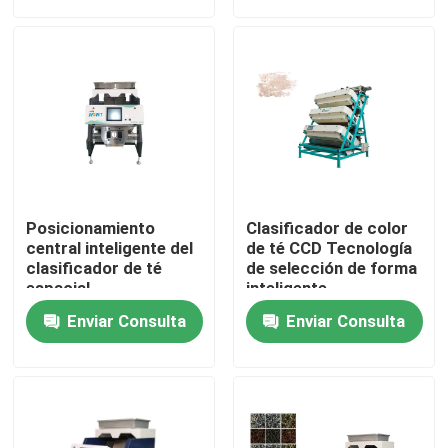
Viaje de la fábrica
Control de calidad
Éntrenos en contacto con
Posicionamiento
Clasificador de color
Noticias
central inteligente del
de té CCD Tecnología
clasificador de té
de selección de forma
espacial
inteligente
multidimensional
Pida una cita
Enviar Consulta
Enviar Consulta
Clasificador del color del arroz
clasificador del color del grano