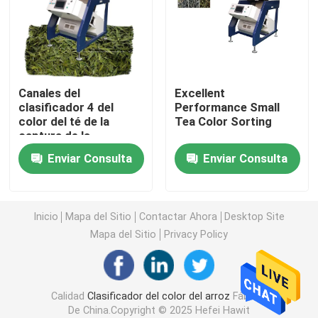
Clasificador del color del trigo
clasificador del color del anacardo
Canales del
Excellent
clasificador 4 del
Performance Small
color del té de la
Tea Color Sorting
clasificador del color del cacahuete
captura de la
proyección de imagen
Enviar Consulta
Enviar Consulta
de Toshiba HD
Los granos de café colorean el clasificador
Clasificador del color de la especia
Inicio
Mapa del Sitio
Contactar Ahora
Desktop Site
Mapa del Sitio
Privacy Policy
clasificador del color del sésamo
Calidad
Clasificador del color del arroz
Fábrica
Clasificador Nuts del color
De China.Copyright © 2025 Hefei Hawit