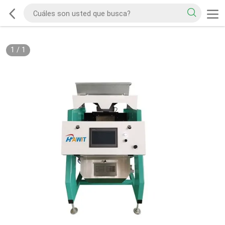
1
/
1