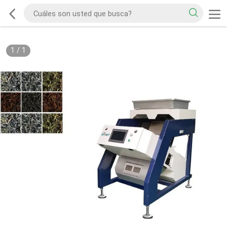
1
/
1