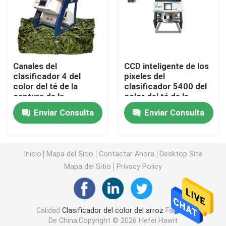
Clasificador del color del trigo
clasificador del color del anacardo
Canales del
CCD inteligente de los
clasificador 4 del
pixeles del
color del té de la
clasificador 5400 del
clasificador del color del cacahuete
captura de la
color del té de la
proyección de imagen
selección de la forma
Enviar Consulta
Enviar Consulta
de Toshiba HD
del AI
Los granos de café colorean el clasificador
Clasificador del color de la especia
Inicio
Mapa del Sitio
Contactar Ahora
Desktop Site
Mapa del Sitio
Privacy Policy
clasificador del color del sésamo
Calidad
Clasificador del color del arroz
Fábrica
Clasificador Nuts del color
De China.Copyright © 2026 Hefei Hawit