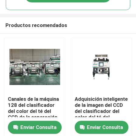
Productos recomendados
Hogar
Canales de la máquina
Adquisición inteligente
128 del clasificador
de la imagen del CCD
del color del té del
del clasificador del
Productos
CCD de la separación
color del té del
de la eficacia alta
sistema de limpieza
Enviar Consulta
Enviar Consulta
del polvo
Sobre nosotros