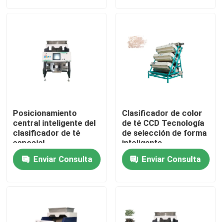
Viaje de la fábrica
Control de calidad
Éntrenos en contacto con
Posicionamiento
Clasificador de color
Noticias
central inteligente del
de té CCD Tecnología
clasificador de té
de selección de forma
espacial
inteligente
multidimensional
Pida una cita
Enviar Consulta
Enviar Consulta
Clasificador del color del arroz
clasificador del color del grano