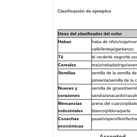
Clasificación de ejemplos
Usos del clasificador del color
Habas
haba de riñón/soja/mun
café/lenteja/garbanzo
Té
té verde/té negro/té osc
Cereales
maíz/cebada/trigo/ave
Semillas
semilla de la semilla de
pimienta/semilla de la 
Nueces y
semilla de girasol/semi
corazones
sandía/anacardo/cacah
Mercancías
arena del cuarzo/plást
industriales
blanco/píldora/perla
Cosechas
pasa/níspero/lirio/fech
económicas