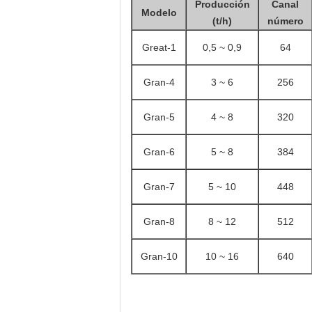
Producción
Canal
Modelo
(t/h)
número
Great-1
0,5 ~ 0,9
64
Gran
-4
3 ~ 6
256
Gran
-5
4 ~ 8
320
Gran
-6
5 ~ 8
384
Gran
-7
5 ~ 10
448
Gran
-8
8 ~ 12
512
Gran
-10
10 ~ 16
640