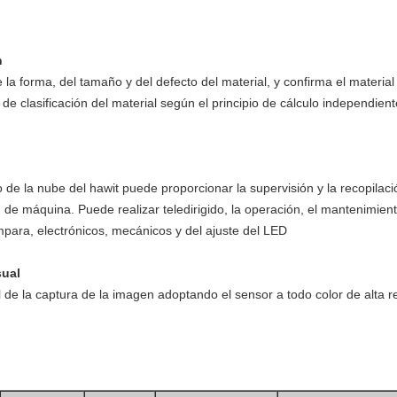
n
 de la forma, del tamaño y del defecto del material, y confirma el mate
 clasificación del material según el principio de cálculo independiente,
io de la nube del hawit puede proporcionar la supervisión y la recopila
n de máquina. Puede realizar teledirigido, la operación, el mantenimien
mpara, electrónicos, mecánicos y del ajuste del LED
sual
 de la captura de la imagen adoptando el sensor a todo color de alta re