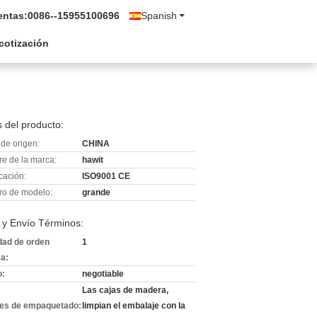
entas:
0086--15955100696
Spanish
 cotización
 del producto:
de origen:
CHINA
e de la marca:
hawit
icación:
ISO9001 CE
o de modelo:
grande
 y Envío Términos:
dad de orden
1
a:
o:
negotiable
Las cajas de madera,
les de empaquetado:
limpian el embalaje con la