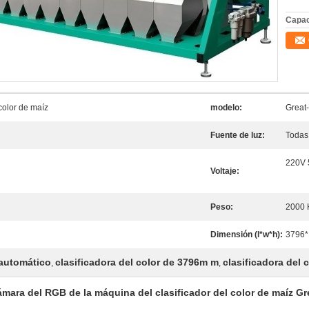
Capac
color de maíz
modelo:
Great
Fuente de luz:
Todas
220V 
Voltaje:
Peso:
2000
Dimensión (l*w*h):
3796*
 automático
clasificadora del color de 3796m m
clasificadora del 
,
,
ámara del RGB de la máquina del clasificador del color de maíz Gre