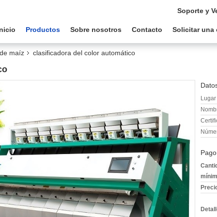
Soporte y V
Inicio
Productos
Sobre nosotros
Contacto
Solicitar una
r de maíz
clasificadora del color automático
co
Datos
Lugar 
Nombr
Certif
Númer
Pago
Canti
mínim
Preci
Detal