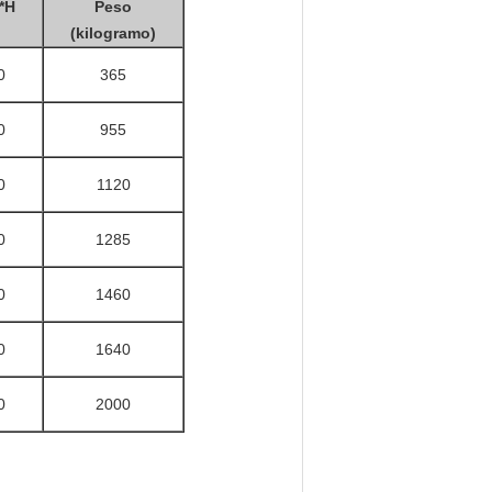
*H
Peso
(kilogramo)
0
365
0
955
0
1120
0
1285
0
1460
0
1640
0
2000