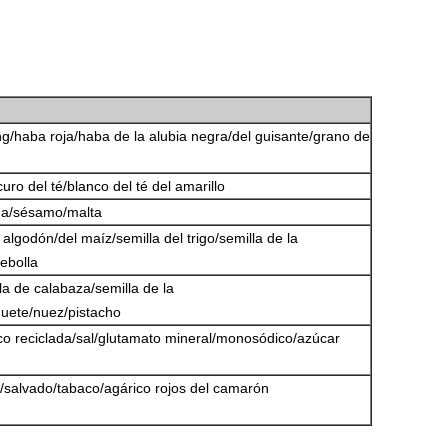
g/haba roja/haba de la alubia negra/del guisante/grano de
uro del té/blanco del té del amarillo
na/sésamo/malta
 algodón/del maíz/semilla del trigo/semilla de la
cebolla
lla de calabaza/semilla de la
uete/nuez/pistacho
ico reciclada/sal/glutamato mineral/monosódico/azúcar
a/salvado/tabaco/agárico rojos del camarón