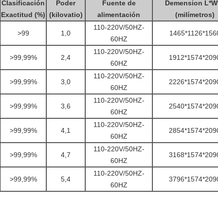
Clasificación
Poder
Fuente de
Demension L*W
Exactitud (%)
(kilovatio)
alimentación
(milímetros)
110-220V/50HZ-
>99
1,0
1465*1126*156
60HZ
110-220V/50HZ-
>99,99%
2,4
1912*1574*209
60HZ
110-220V/50HZ-
>99,99%
3,0
2226*1574*209
60HZ
110-220V/50HZ-
>99,99%
3,6
2540*1574*209
60HZ
110-220V/50HZ-
>99,99%
4,1
2854*1574*209
60HZ
110-220V/50HZ-
>99,99%
4,7
3168*1574*209
60HZ
110-220V/50HZ-
>99,99%
5,4
3796*1574*209
60HZ