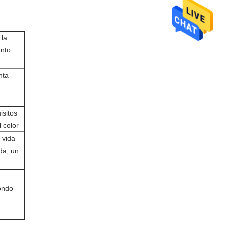
 la
unto
nta
isitos
 color
 vida
da, un
fondo