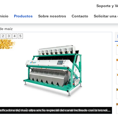
Soporte y V
Inicio
Productos
Sobre nosotros
Contacto
Solicitar una
 de maíz
2
3
4
5
Rechazo excelente Rate Corn Color Sorter 448 canales