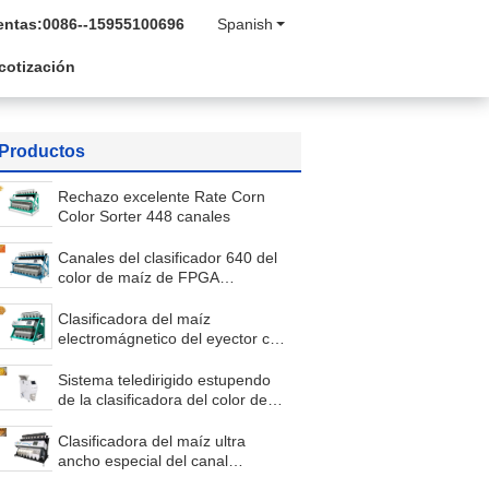
entas:
0086--15955100696
Spanish
 cotización
Productos
Rechazo excelente Rate Corn
Color Sorter 448 canales
Canales del clasificador 640 del
color de maíz de FPGA
Processor Technology del
BRAZO
Clasificadora del maíz
electromágnetico del eyector con
velocidad de las lámparas del
LED
Sistema teledirigido estupendo
de la clasificadora del color de
maíz de la estabilidad
Clasificadora del maíz ultra
ancho especial del canal
inclinado con la tecnología de