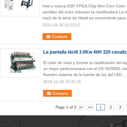
Intel y marca DSP, FPGA Chip Mini Corn Color 
semillas del maíz colorean la clasificadora La m
maíz de la serie de Hawit es conveniente para 
2021-04-26 15:32:07
Contacto
La pantalla táctil 3.0Kw 4t/H 320 canaliz
El color de maíz y formar la clasificación del
un mejor performanace con el CE ISO9001 certi
Nuestro sistema de la fuente de luz del LED ..
2020-12-28 18:32:25
Contacto
Page 1 of 3
|<
<<
1
2
3