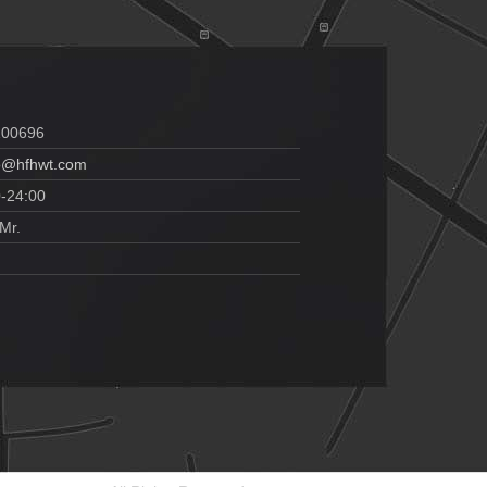
100696
o@hfhwt.com
0-24:00
Mr.