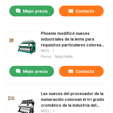
Mejor precio
Contacto
Phoenix modificó nueces
industriales de la lente para
requisitos particulares colorea
la máquina del clasificador
MOQ：1
Precio：Negotiable
Mejor precio
Contacto
Inicio
Las nueces del procesador de la
Sobre nosotros
numeración colorean el tri grado
cromático de la industria del
clasificador
Contactos
MOQ：1