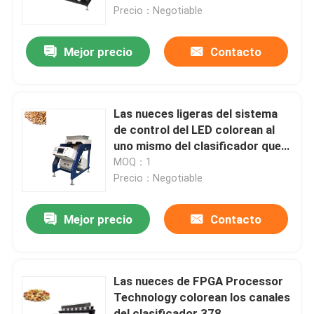
Precio：Negotiable
Productos
Mejor precio
Contacto
Clasificador del color del arroz
Las nueces ligeras del sistema
clasificador del color del grano
de control del LED colorean al
uno mismo del clasificador que
comprueba 64 canales
MOQ：1
Clasificador del color del trigo
Precio：Negotiable
clasificador del color del anacardo
Mejor precio
Contacto
clasificador del color del cacahuete
Las nueces de FPGA Processor
Technology colorean los canales
Los granos de café colorean el clasificador
del clasificador 378