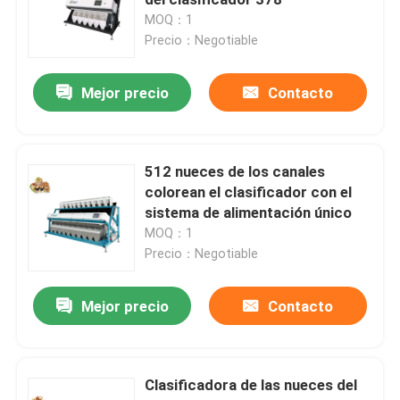
MOQ：1
Precio：Negotiable
Clasificador del color de la especia
Mejor precio
Contacto
clasificador del color del sésamo
Clasificador Nuts del color
512 nueces de los canales
colorean el clasificador con el
sistema de alimentación único
clasificador plástico del color
MOQ：1
Precio：Negotiable
clasificador del color del té
Mejor precio
Contacto
Clasificador del color de la correa
Clasificadora de las nueces del
Clasificadora infrarroja