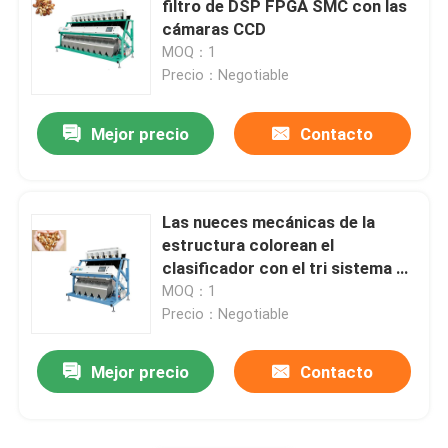
filtro de DSP FPGA SMC con las
cámaras CCD
Clasificadora material
MOQ：1
Precio：Negotiable
Clasificador del color de maíz
Mejor precio
Contacto
Las nueces mecánicas de la
estructura colorean el
clasificador con el tri sistema de
control cromático
MOQ：1
Precio：Negotiable
Mejor precio
Contacto