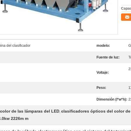
Capac
na del clasificador
modelo:
G
Fuente de luz:
T
2
Voltaje:
Peso:
1
Dimensión (l*w*h):
2
 color de las lámparas del LED
clasificadores ópticos del color d
,
 3.0kw 2226m m