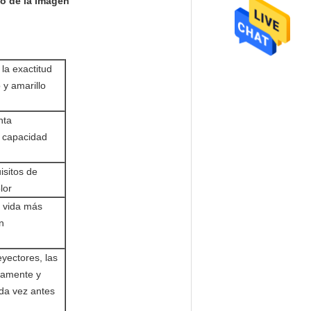
to de la imagen
la exactitud
 y amarillo
nta
a capacidad
isitos de
lor
a vida más
n
yectores, las
icamente y
da vez antes