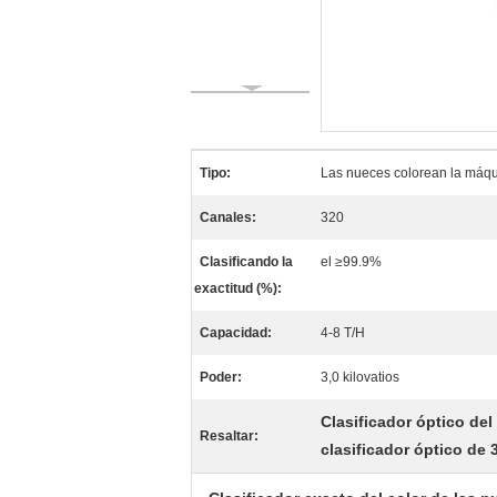
Tipo:
Las nueces colorean la máqui
Canales:
320
Clasificando la
el ≥99.9%
exactitud (%):
Capacidad:
4-8 T/H
Poder:
3,0 kilovatios
Clasificador óptico del
Resaltar:
clasificador óptico de