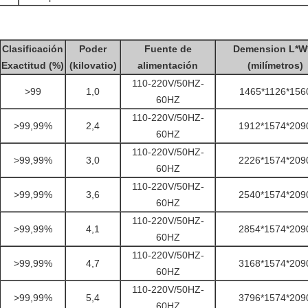
Clasificación
Poder
Fuente de
Demension L*W
Exactitud (%)
(kilovatio)
alimentación
(milímetros)
110-220V/50HZ-
>99
1,0
1465*1126*156
60HZ
110-220V/50HZ-
>99,99%
2,4
1912*1574*209
60HZ
110-220V/50HZ-
>99,99%
3,0
2226*1574*209
60HZ
110-220V/50HZ-
>99,99%
3,6
2540*1574*209
60HZ
110-220V/50HZ-
>99,99%
4,1
2854*1574*209
60HZ
110-220V/50HZ-
>99,99%
4,7
3168*1574*209
60HZ
110-220V/50HZ-
>99,99%
5,4
3796*1574*209
60HZ