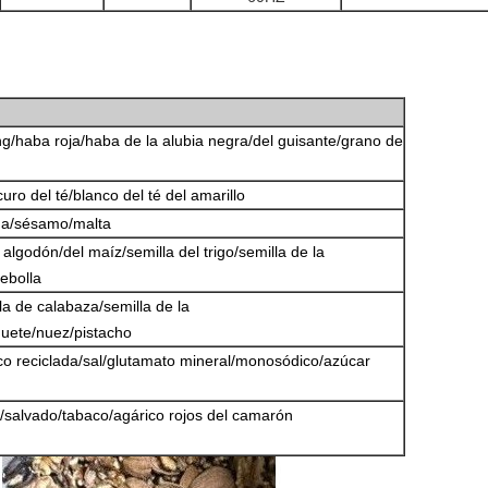
g/haba roja/haba de la alubia negra/del guisante/grano de
uro del té/blanco del té del amarillo
na/sésamo/malta
 algodón/del maíz/semilla del trigo/semilla de la
cebolla
lla de calabaza/semilla de la
uete/nuez/pistacho
ico reciclada/sal/glutamato mineral/monosódico/azúcar
a/salvado/tabaco/agárico rojos del camarón