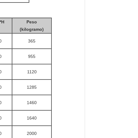
*H
Peso
(kilogramo)
0
365
0
955
0
1120
0
1285
0
1460
0
1640
0
2000