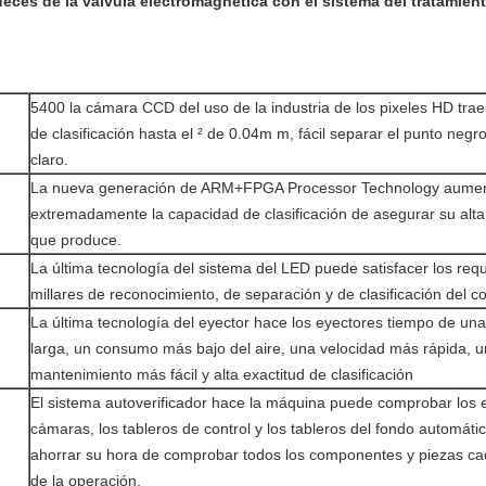
nueces de la válvula electromagnética con el sistema del tratamien
5400 la cámara CCD del uso de la industria de los pixeles HD trae 
de clasificación hasta el ² de 0.04m m, fácil separar el punto negro
claro.
La nueva generación de ARM+FPGA Processor Technology aume
extremadamente la capacidad de clasificación de asegurar su alt
que produce.
La última tecnología del sistema del LED puede satisfacer los requ
millares de reconocimiento, de separación y de clasificación del co
La última tecnología del eyector hace los eyectores tiempo de un
larga, un consumo más bajo del aire, una velocidad más rápida, u
mantenimiento más fácil y alta exactitud de clasificación
El sistema autoverificador hace la máquina puede comprobar los e
cámaras, los tableros de control y los tableros del fondo automát
ahorrar su hora de comprobar todos los componentes y piezas ca
de la operación.