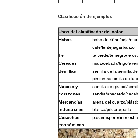
Clasificación de ejemplos
Usos del clasificador del color
Habas
haba de riñón/soja/mun
café/lenteja/garbanzo
Té
té verde/té negro/té osc
Cereales
maíz/cebada/trigo/ave
Semillas
semilla de la semilla de
pimienta/semilla de la 
Nueces y
semilla de girasol/semi
corazones
sandía/anacardo/cacah
Mercancías
arena del cuarzo/plást
industriales
blanco/píldora/perla
Cosechas
pasa/níspero/lirio/fech
económicas