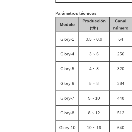
Parámetros técnicos
Producción
Canal
Modelo
(t/h)
número
Glory-1
0,5 ~ 0,9
64
Glory-4
3 ~ 6
256
Glory-5
4 ~ 8
320
Glory-6
5 ~ 8
384
Glory-7
5 ~ 10
448
Glory-8
8 ~ 12
512
Glory-10
10 ~ 16
640