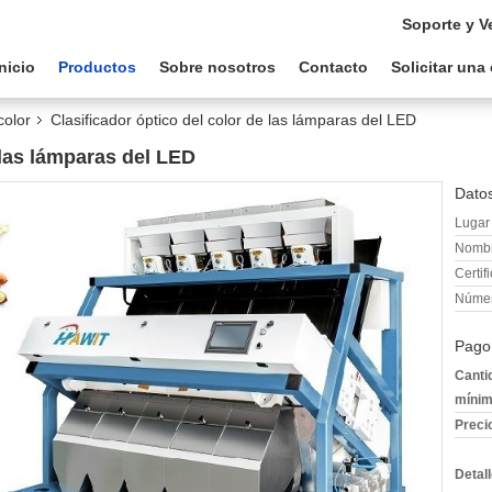
Soporte y V
Inicio
Productos
Sobre nosotros
Contacto
Solicitar una
color
Clasificador óptico del color de las lámparas del LED
 las lámparas del LED
Datos
Lugar 
Nombr
Certif
Númer
Pago
Canti
mínim
Preci
Detal