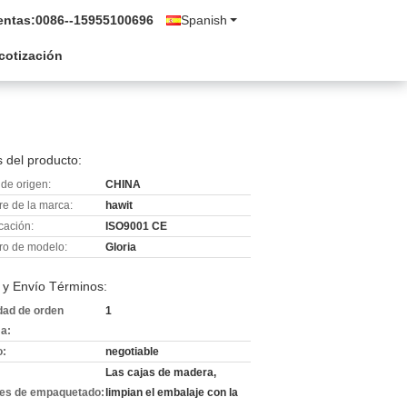
entas:
0086--15955100696
Spanish
 cotización
 del producto:
de origen:
CHINA
e de la marca:
hawit
icación:
ISO9001 CE
o de modelo:
Gloria
 y Envío Términos:
dad de orden
1
a:
o:
negotiable
Las cajas de madera,
les de empaquetado:
limpian el embalaje con la