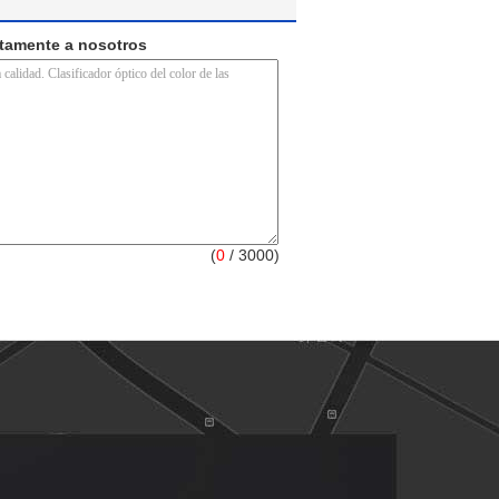
ctamente a nosotros
(
0
/ 3000)