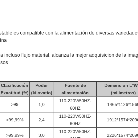
stable es compatible con la alimentación de diversas variedade
ina
a incluso flujo material, alcanza la mejor adquisición de la imag
osos
Clasificación
Poder
Fuente de
Demension L*W
Exactitud (%)
(kilovatio)
alimentación
(milímetros)
110-220V/50HZ-
>99
1,0
1465*1126*156
60HZ
110-220V/50HZ-
>99,99%
2,4
1912*1574*209
60HZ
110-220V/50HZ-
>99,99%
3,0
2226*1574*209