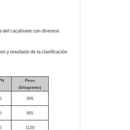
s del cacahuete con diversos
en y resultado de la clasificación
*H
Peso
(kilogramo)
0
365
0
955
0
1120