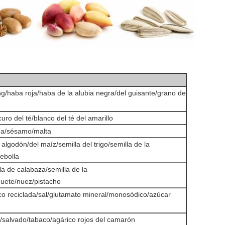
g/haba roja/haba de la alubia negra/del guisante/grano de
uro del té/blanco del té del amarillo
na/sésamo/malta
 algodón/del maíz/semilla del trigo/semilla de la
cebolla
lla de calabaza/semilla de la
uete/nuez/pistacho
ico reciclada/sal/glutamato mineral/monosódico/azúcar
a/salvado/tabaco/agárico rojos del camarón