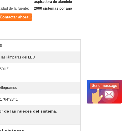
aspiradora de aluminio
idad de la fuente:
2000 sistemas por año
Contactar ahora
-8
 las lámparas del LED
 50HZ
kilogramos
*1764*2341
or de las nueces del sistema
,