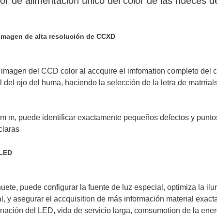
dor de alimentación único del color de las nueces d
 imagen de alta resolución de CCXD
e imagen del CCD color al accquire el imfomation completo del col
l del ojo del huma, haciendo la selección de la letra de matrria
m m, puede identificar exactamente pequeños defectos y puntos 
claras
 LED
uete, puede configurar la fuente de luz especial, optimiza la il
pal, y asegurar el accquisition de más información material exact
uminación del LED, vida de servicio larga, comsumotion de la en