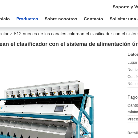
Soporte y V
Inicio
Productos
Sobre nosotros
Contacto
Solicitar una
color
512 nueces de los canales colorean el clasificador con el siste
ean el clasificador con el sistema de alimentación ú
Datos
Lugar 
Nombr
Certif
Númer
Pago
Canti
mínim
Preci
Detal