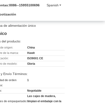
entas:
0086--15955100696
Spanish
 cotización
ma de alimentación único
nico
 del producto:
de origen:
China
e de la marca:
Hawit
icación:
ISO9001 CE
o de modelo:
Gloria
 y Envío Términos:
dad de orden
1
a:
o:
Negotiable
Las cajas de madera,
les de empaquetado:
limpian el embalaje con la