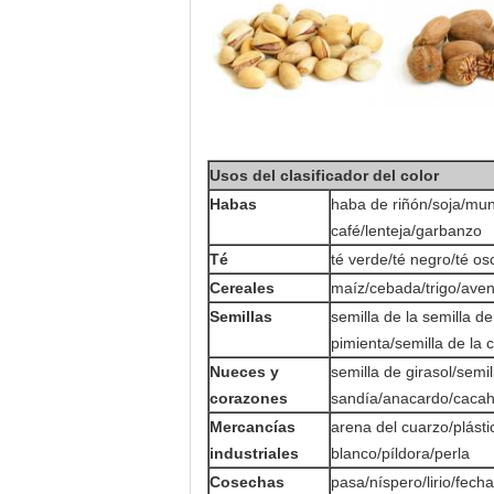
Usos del clasificador del color
Habas
haba de riñón/soja/mun
café/lenteja/garbanzo
Té
té verde/té negro/té osc
Cereales
maíz/cebada/trigo/ave
Semillas
semilla de la semilla de
pimienta/semilla de la 
Nueces y
semilla de girasol/semi
corazones
sandía/anacardo/cacah
Mercancías
arena del cuarzo/plást
industriales
blanco/píldora/perla
Cosechas
pasa/níspero/lirio/fech