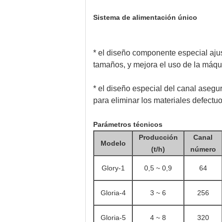
Sistema de alimentación único
* el diseño componente especial aju
tamaños, y mejora el uso de la máqu
* el diseño especial del canal asegur
para eliminar los materiales defectu
Parámetros técnicos
Producción
Canal
Modelo
(t/h)
número
Glory-1
0,5 ~ 0,9
64
Gloria
-4
3 ~ 6
256
Gloria
-5
4 ~ 8
320