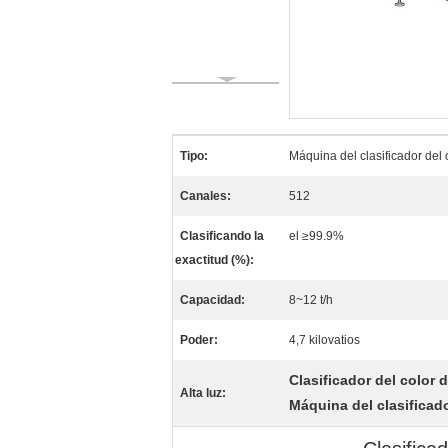
Tipo:
Máquina del clasificador del c
Canales:
512
Clasificando la
el ≥99.9%
exactitud (%):
Capacidad:
8~12 t/h
Poder:
4,7 kilovatios
Clasificador del color 
Alta luz:
Máquina del clasificado