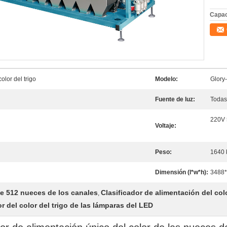
Capac
olor del trigo
Modelo:
Glory
Fuente de luz:
Todas
220V
Voltaje:
Peso:
1640 
Dimensión (l*w*h):
3488
de 512 nueces de los canales
Clasificador de alimentación del col
,
r del color del trigo de las lámparas del LED