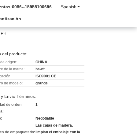
entas:
0086--15955100696
Spanish
 cotización
2TPH
 del producto:
de origen:
CHINA
e de la marca:
hawit
icación:
ISO9001 CE
o de modelo:
grande
 y Envío Términos:
dad de orden
1
a:
o:
Negotiable
Las cajas de madera,
les de empaquetado:
limpian el embalaje con la