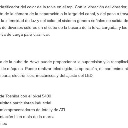
clasificador del color de la tolva en el top. Con la vibración del vibrador
n de la cámara de la separación a lo largo del canal, y del paso a trav
la intensidad de luz y del color, el sistema genera señales de salida de
s de diversos colores en el cubo de la basura de la tolva cargada, y lo
lva de carga para clasificar.
cio de la nube de Hawit puede proporcionar la supervisión y la recopila
n de máquina. Puede realizar teledirigido, la operación, el mantenimien
mpara, electrónicos, mecánicos y del ajuste del LED.
e Toshiba con el pixel 5400
isitos particulares industrial
icroprocesadores de Intel y de ATI
ntación bien mala de la marca
ntec