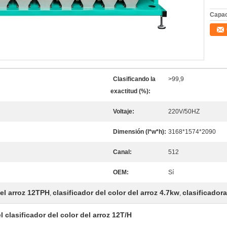
Capac
Clasificando la
>99,9
exactitud (%):
Voltaje:
220V/50HZ
Dimensión (l*w*h):
3168*1574*2090
Canal:
512
OEM:
Sí
del arroz 12TPH
clasificador del color del arroz 4.7kw
clasificador
,
,
 clasificador del color del arroz 12T/H