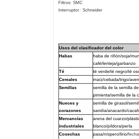
Filtros: SMC
Interruptor.: Schneider
Usos del clasificador del color
Habas
haba de riñón/soja/mun
café/lenteja/garbanzo
Té
té verde/té negro/té osc
Cereales
maíz/cebada/trigo/ave
Semillas
semilla de la semilla de
pimienta/semilla de la 
Nueces y
semilla de girasol/semi
corazones
sandía/anacardo/cacah
Mercancías
arena del cuarzo/plást
industriales
blanco/píldora/perla
Cosechas
pasa/níspero/lirio/
fecha