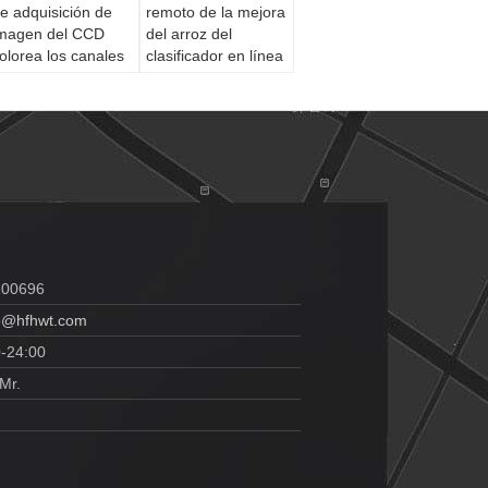
e adquisición de
remoto de la mejora
magen del CCD
del arroz del
olorea los canales
clasificador en línea
400Pixel de la
del color
lasificadora 64
100696
o@hfhwt.com
0-24:00
Mr.