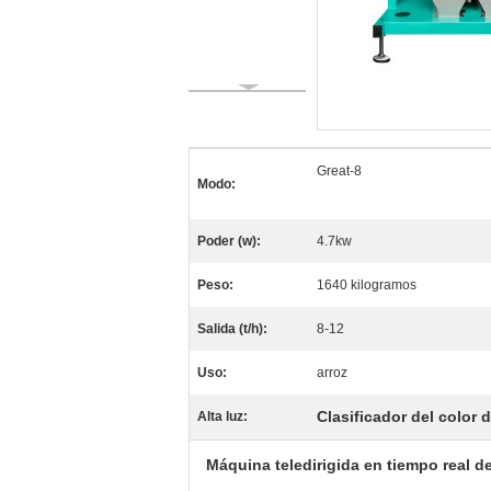
Great-8
Modo:
Poder (w):
4.7kw
Peso:
1640 kilogramos
Salida (t/h):
8-12
Uso:
arroz
Clasificador del color 
Alta luz:
Máquina teledirigida en tiempo real del