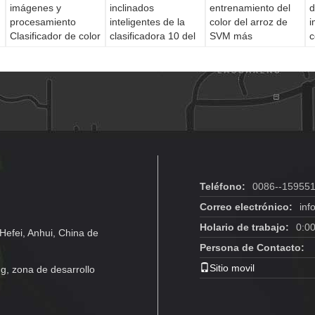
imágenes y
inclinados
entrenamiento del
d
procesamiento
inteligentes de la
color del arroz de
i
Clasificador de color
clasificadora 10 del
SVM más
c
de arroz Grado
arroz de los pixeles
conveniente y más
5
industrial fuerte
rápido
c
Teléfono:
0086--15955
Correo electrónico:
inf
Holario de trabajo:
0:0
Hefei, Anhui, China de
Persona de Contacto:
Sitio movil
g, zona de desarrollo