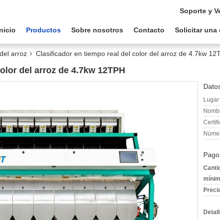
Soporte y V
Inicio
Productos
Sobre nosotros
Contacto
Solicitar una
 del arroz
Clasificador en tiempo real del color del arroz de 4.7kw 1
color del arroz de 4.7kw 12TPH
Datos
Lugar 
Nombr
Certif
Númer
Pago
Canti
mínim
Preci
Detal