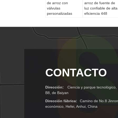
de arroz con
arroz de fuente de
válvulas
luz confiable de alta
personalizadas
eficiencia 448
Todas las lámparas
canales
LED
CONTACTO
Dirección:
Ciencia y parque tecnológico, 
B8, de Baiyan
Dirección fábrica:
Camino de No.8 Jinron
económico, Hefei, Anhui, China