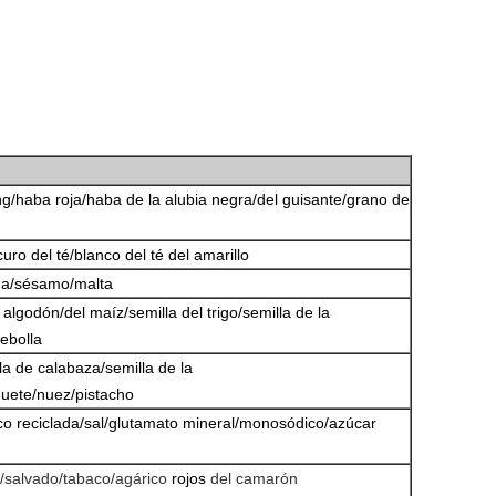
g/haba roja/haba de la alubia negra/del guisante/grano de
uro del té/blanco del té del amarillo
na/sésamo/malta
 algodón/del maíz/semilla del trigo/semilla de la
cebolla
lla de calabaza/semilla de la
uete/nuez/pistacho
ico reciclada/sal/glutamato mineral/monosódico/azúcar
/salvado/tabaco/agárico
rojos
del camarón