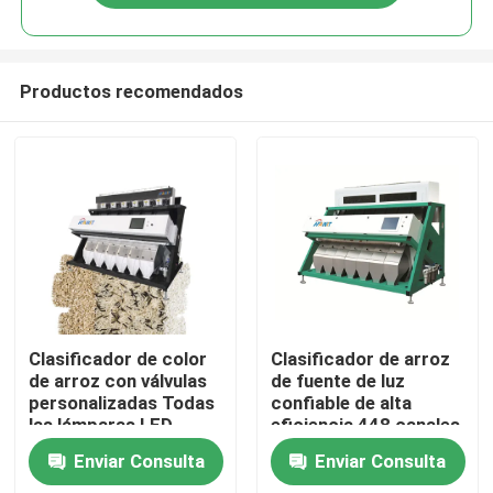
Productos recomendados
Hogar
Clasificador de color
Clasificador de arroz
de arroz con válvulas
de fuente de luz
personalizadas Todas
confiable de alta
Productos
las lámparas LED
eficiencia 448 canales
Enviar Consulta
Enviar Consulta
Sobre nosotros