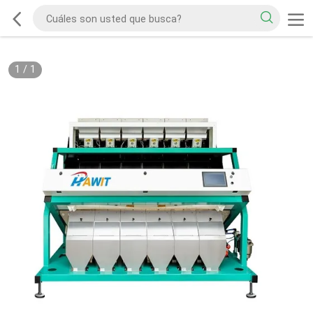
1
/
1