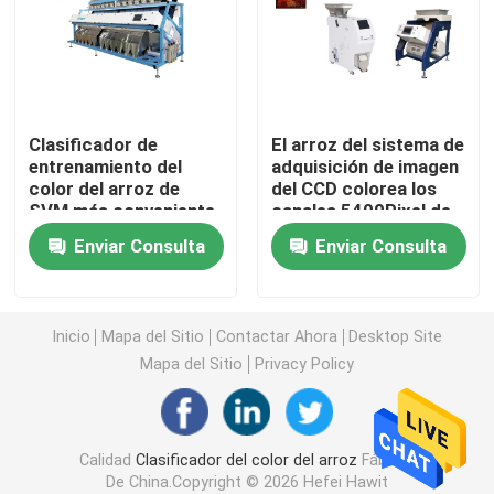
Clasificador del color del trigo
clasificador del color del anacardo
Clasificador de
El arroz del sistema de
entrenamiento del
adquisición de imagen
color del arroz de
del CCD colorea los
clasificador del color del cacahuete
SVM más conveniente
canales 5400Pixel de
y más rápido
la clasificadora 64
Enviar Consulta
Enviar Consulta
Los granos de café colorean el clasificador
Clasificador del color de la especia
Inicio
Mapa del Sitio
Contactar Ahora
Desktop Site
Mapa del Sitio
Privacy Policy
clasificador del color del sésamo
Calidad
Clasificador del color del arroz
Fábrica
Clasificador Nuts del color
De China.Copyright © 2026 Hefei Hawit