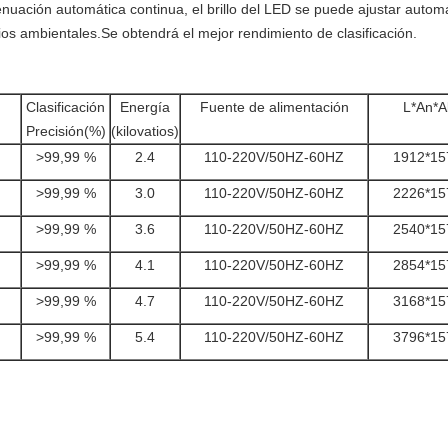
enuación automática continua, el brillo del LED se puede ajustar autom
ios ambientales.Se obtendrá el mejor rendimiento de clasificación.
Clasificación
Energía
Fuente de alimentación
L*An*A
Precisión(%)
(kilovatios)
>99,99 %
2.4
110-220V/50HZ-60HZ
1912*15
>99,99 %
3.0
110-220V/50HZ-60HZ
2226*15
>99,99 %
3.6
110-220V/50HZ-60HZ
2540*15
>99,99 %
4.1
110-220V/50HZ-60HZ
2854*15
>99,99 %
4.7
110-220V/50HZ-60HZ
3168*15
>99,99 %
5.4
110-220V/50HZ-60HZ
3796*15