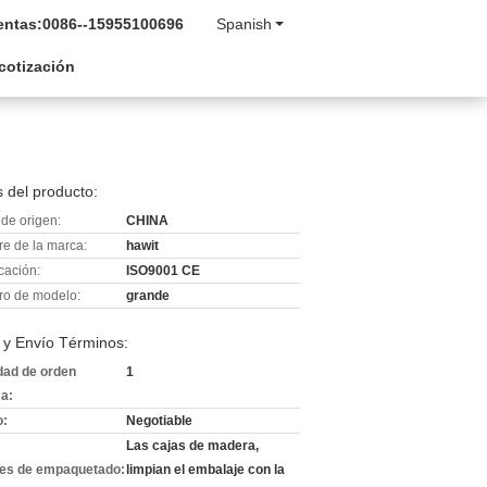
entas:
0086--15955100696
Spanish
 cotización
 del producto:
de origen:
CHINA
e de la marca:
hawit
icación:
ISO9001 CE
o de modelo:
grande
 y Envío Términos:
dad de orden
1
a:
o:
Negotiable
Las cajas de madera,
les de empaquetado:
limpian el embalaje con la