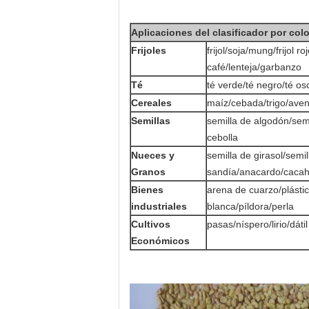
Aplicaciones del clasificador por colo
Frijoles
frijol/soja/mung/frijol 
café/lenteja/garbanzo
Té
té verde/té negro/té os
Cereales
maíz/cebada/trigo/ave
Semillas
semilla de algodón/semi
cebolla
Nueces y
semilla de girasol/semi
Granos
sandía/anacardo/cacah
Bienes
arena de cuarzo/plásti
industriales
blanca/píldora/perla
Cultivos
pasas/níspero/lirio/dát
Económicos