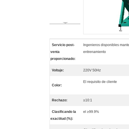
Servicio post-
Ingenieros disponibles mante
venta
entrenamiento
proporcionado:
Voltaje:
220V 50Hz
El requisito de cliente
Color:
Rechazo:
≥10:1
Clasificando la
el ≥99.9%
exactitud (%):