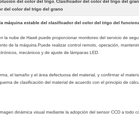
olución del color del trigo
Clasificador del color del trigo del gra
,
r del color del trigo del grano
 la máquina estable del clasificador del color del trigo del funcio
en la nube de Hawit puede proporcionar monitoreo del servicio de segu
ento de la máquina.Puede realizar control remoto, operación, mantenimi
ctrónicos, mecánicos y de ajuste de lámparas LED.
forma, el tamaño y el área defectuosa del material, y confirmar el mater
ema de clasificación del material de acuerdo con el principio de cálcul
imagen dinámica visual mediante la adopción del sensor CCD a todo colo