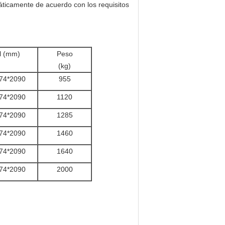
áticamente de acuerdo con los requisitos
l (mm)
Peso
(kg)
74*2090
955
74*2090
1120
74*2090
1285
74*2090
1460
74*2090
1640
74*2090
2000