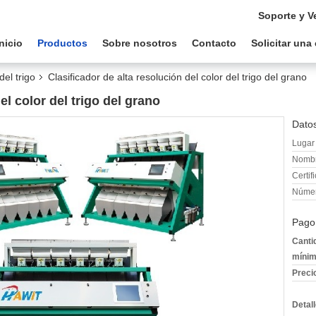
Soporte y V
Inicio
Productos
Sobre nosotros
Contacto
Solicitar una
del trigo
Clasificador de alta resolución del color del trigo del grano
el color del trigo del grano
Datos
Lugar 
Nombr
Certif
Númer
Pago
Canti
mínim
Preci
Detal