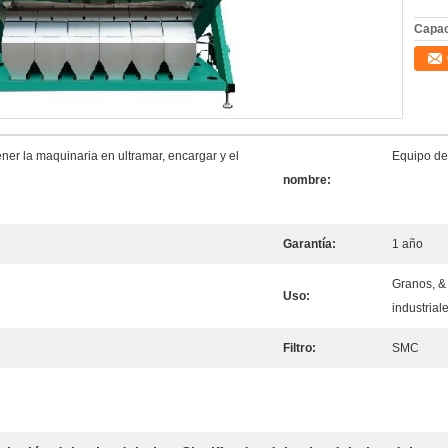
Capac
ner la maquinaria en ultramar, encargar y el
Equipo de
nombre:
Garantía:
1 año
Granos, & 
Uso:
industrial
Filtro:
SMC