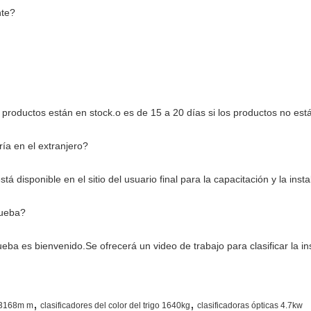
nte?
 productos están en stock.o es de 15 a 20 días si los productos no est
ría en el extranjero?
stá disponible en el sitio del usuario final para la capacitación y la ins
rueba?
eba es bienvenido.Se ofrecerá un video de trabajo para clasificar la i
,
,
e 3168m m
clasificadores del color del trigo 1640kg
clasificadoras ópticas 4.7kw