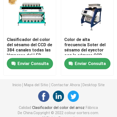
Clasificador del color de la especia
clasificador del color del sésamo
Clasificador del color
Color de alta
del sésamo del CCD de
frecuencia Soter del
Clasificador Nuts del color
384 canales todas las
sésamo del eyector
lámparas del LED
con la cámara CCD
mini
clasificador plástico del color
Enviar Consulta
Enviar Consulta
clasificador del color del té
Inicio
Mapa del Sitio
Contactar Ahora
Desktop Site
Clasificador del color de la correa
Calidad
Clasificador del color del arroz
Fábrica
Clasificadora infrarroja
De China.Copyright © 2022 colour-sorters.com.