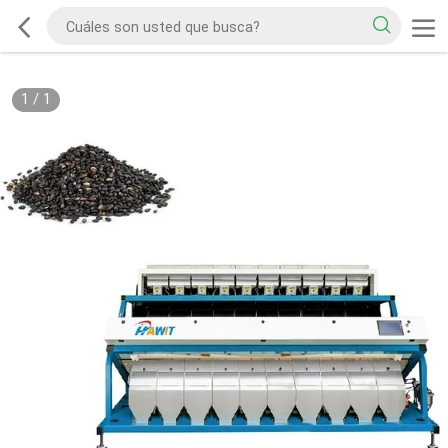
1
/
1