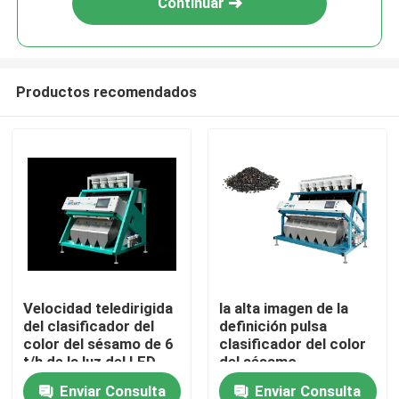
Continuar
Productos recomendados
Inicio
Velocidad teledirigida
la alta imagen de la
del clasificador del
definición pulsa
Sobre nosotros
color del sésamo de 6
clasificador del color
t/h de la luz del LED
del sésamo
Enviar Consulta
Enviar Consulta
Contactos