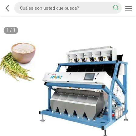
1
/
1