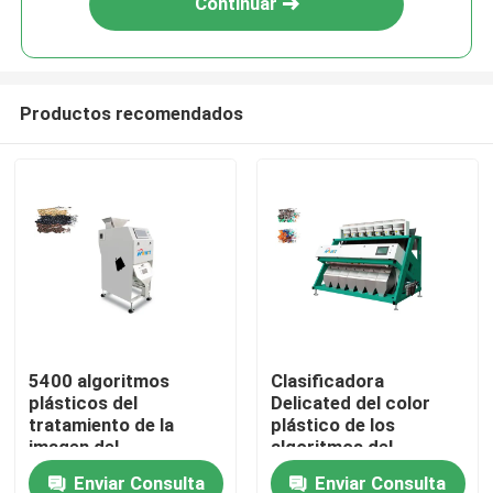
Continuar
Productos recomendados
Inicio
5400 algoritmos
Clasificadora
plásticos del
Delicated del color
Sobre nosotros
tratamiento de la
plástico de los
imagen del
algoritmos del
clasificador del color
tratamiento de la
Enviar Consulta
Enviar Consulta
Contactos
de los pixeles
imagen