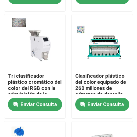
Productos
Clasificador del color del arroz
clasificador del color del grano
Clasificador del color del trigo
Tri clasificador
Clasificador plástico
plástico cromático del
del color equipado de
color del RGB con la
260 millones de
adquisición de la
cámaras de destello
clasificador del color del anacardo
imagen del CCD
olográficas del pixel
Enviar Consulta
Enviar Consulta
clasificador del color del cacahuete
Los granos de café colorean el clasificador