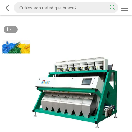
1
/
1