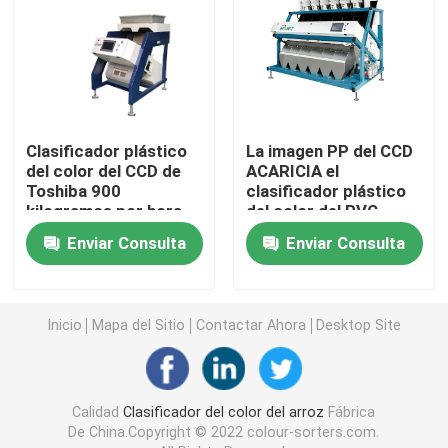
Clasificador del color de la especia
clasificador del color del sésamo
Clasificador plástico
La imagen PP del CCD
del color del CCD de
ACARICIA el
Clasificador Nuts del color
Toshiba 900
clasificador plástico
kilogramos por hora
del color del PVC
con el filtro de SMC
clasificador plástico del color
Enviar Consulta
Enviar Consulta
clasificador del color del té
Inicio
Mapa del Sitio
Contactar Ahora
Desktop Site
Clasificador del color de la correa
Calidad
Clasificador del color del arroz
Fábrica
Clasificadora infrarroja
De China.Copyright © 2022 colour-sorters.com.