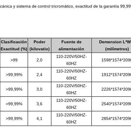
nica y sistema de control tricromático, exactitud de la garantía 99,99
Clasificación
Poder
Fuente de
Demension L*W
Exactitud (%)
(kilovatio)
alimentación
(milímetros)
110-220V/50HZ-
>99
2,0
1598*1574*209
60HZ
110-220V/50HZ-
>99,99%
2,4
1912*1574*209
60HZ
110-220V/50HZ-
>99,99%
3,0
2226*1574*209
60HZ
110-220V/50HZ-
>99,99%
3,6
2540*1574*209
60HZ
110-220V/50HZ-
>99,99%
4,1
2854*1574*209
60HZ