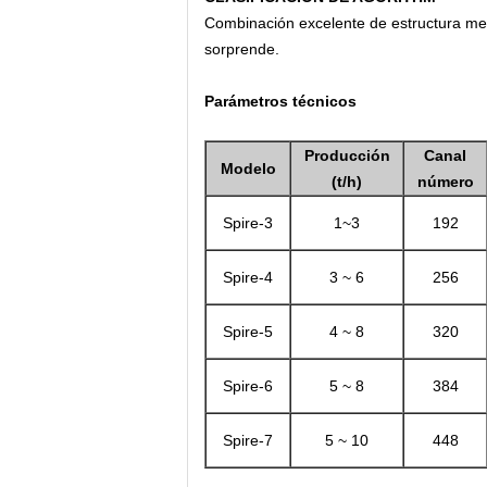
Combinación excelente de estructura mecá
sorprende.
Parámetros técnicos
Producción
Canal
Modelo
(t/h)
número
Spire-3
1~3
192
Spire-4
3 ~ 6
256
Spire-5
4 ~ 8
320
Spire-6
5 ~ 8
384
Spire-7
5 ~ 10
448