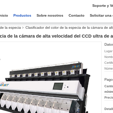
Soporte y V
Inicio
Productos
Sobre nosotros
Contacto
Solicitar una
 de la especia
Clasificador del color de la especia de la cámara de al
ecia de la cámara de alta velocidad del CCD ultra de a
Datos
Lugar 
Nombr
Certif
Númer
Pago
Canti
mínim
Preci
Detal