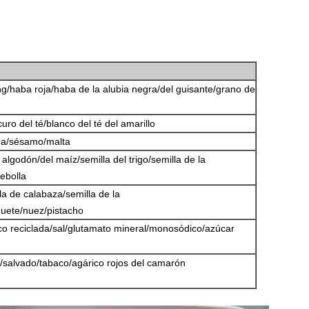
g/haba roja/haba de la alubia negra/del guisante/grano de
uro del té/blanco del té del amarillo
na/sésamo/malta
 algodón/del maíz/semilla del trigo/semilla de la
cebolla
lla de calabaza/semilla de la
uete/nuez/pistacho
ico reciclada/sal/glutamato mineral/monosódico/azúcar
a/salvado/tabaco/agárico rojos del camarón