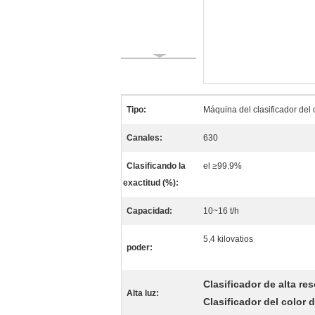
Tipo:
Máquina del clasificador del 
Canales:
630
Clasificando la
el ≥99.9%
exactitud (%):
Capacidad:
10~16 t/h
5,4 kilovatios
poder:
Clasificador de alta re
Alta luz:
Clasificador del color 