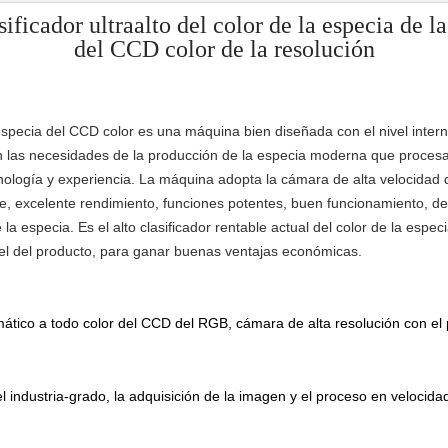
ificador ultraalto del color de la especia de l
del CCD color de la resolución
 especia del CCD color es una máquina bien diseñada con el nivel interna
n las necesidades de la producción de la especia moderna que procesan
nología y experiencia. La máquina adopta la cámara de alta velocidad d
ple, excelente rendimiento, funciones potentes, buen funcionamiento, de
e la especia. Es el alto clasificador rentable actual del color de la espec
vel del producto, para ganar buenas ventajas económicas.
ático a todo color del CCD del RGB, cámara de alta resolución con el p
 industria-grado, la adquisición de la imagen y el proceso en velocidad,