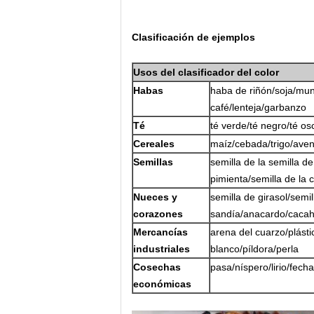
Clasificación de ejemplos
Usos del clasificador del color
Habas
haba de riñón/soja/mun
café/lenteja/garbanzo
Té
té verde/té negro/té osc
Cereales
maíz/cebada/trigo/ave
Semillas
semilla de la semilla de
pimienta/semilla de la 
Nueces y
semilla de girasol/semi
corazones
sandía/anacardo/cacah
Mercancías
arena del cuarzo/plást
industriales
blanco/píldora/perla
Cosechas
pasa/níspero/lirio/fech
económicas