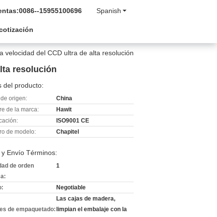
entas:
0086--15955100696
Spanish
 cotización
ta velocidad del CCD ultra de alta resolución
lta resolución
 del producto:
de origen:
China
e de la marca:
Hawit
icación:
ISO9001 CE
o de modelo:
Chapitel
 y Envío Términos:
dad de orden
1
a:
o:
Negotiable
Las cajas de madera,
les de empaquetado:
limpian el embalaje con la