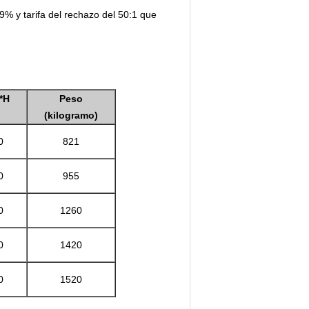
9% y tarifa del rechazo del 50:1 que
*H
Peso
(kilogramo)
0
821
0
955
0
1260
0
1420
0
1520