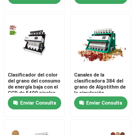
Viaje de la fábrica
Control de calidad
Éntrenos en contacto con
Noticias
Clasificador del color
Canales de la
del grano del consumo
clasificadora 384 del
de energía baja con el
grano de Algotithm de
CCD de 5400 pixeles
la simulación
Pida una cita
Enviar Consulta
Enviar Consulta
Clasificador del color del arroz
clasificador del color del grano