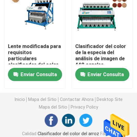
Clasificador del color del trigo
clasificador del color del anacardo
Lente modificada para
Clasificador del color
requisitos
de la especia del
clasificador del color del cacahuete
particulares
análisis de imagen de
clasificador del color
448 canales
del grano del sistema
Los granos de café colorean el clasificador
Enviar Consulta
Enviar Consulta
de la imagen del CCD
de 5400 pixeles
Clasificador del color de la especia
Inicio
Mapa del Sitio
Contactar Ahora
Desktop Site
Mapa del Sitio
Privacy Policy
clasificador del color del sésamo
Clasificador Nuts del color
Calidad
Clasificador del color del arroz
Fábrica