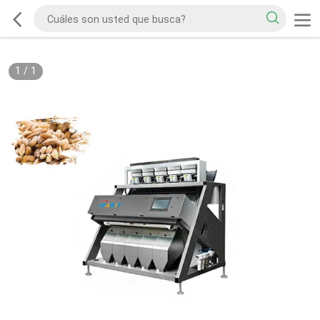
1
/
1