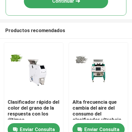
Continuar
Productos recomendados
Hogar
Clasificador rápido del
Alta frecuencia que
color del grano de la
cambia del aire del
Productos
respuesta con los
consumo del
últimos
clasificador ultrabajo
microprocesadores
del grano
Enviar Consulta
Enviar Consulta
Sobre nosotros
de FPGA