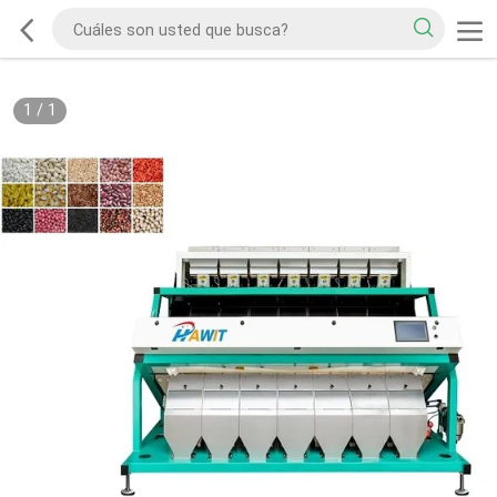
1
/
1