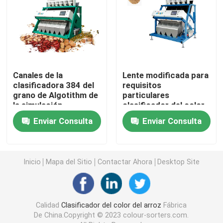
Clasificador del color de la especia
clasificador del color del sésamo
Canales de la
Lente modificada para
clasificadora 384 del
requisitos
Clasificador Nuts del color
grano de Algotithm de
particulares
la simulación
clasificador del color
del grano del sistema
clasificador plástico del color
Enviar Consulta
Enviar Consulta
de la imagen del CCD
de 5400 pixeles
clasificador del color del té
Inicio
Mapa del Sitio
Contactar Ahora
Desktop Site
Clasificador del color de la correa
Calidad
Clasificador del color del arroz
Fábrica
Clasificadora infrarroja
De China.Copyright © 2023 colour-sorters.com.