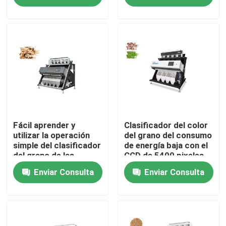
Productos
Clasificador del color del arroz
clasificador del color del grano
Clasificador del color del trigo
Fácil aprender y
Clasificador del color
utilizar la operación
del grano del consumo
simple del clasificador
de energía baja con el
del grano de las
CCD de 5400 pixeles
clasificador del color del anacardo
lámparas del LED
Enviar Consulta
Enviar Consulta
clasificador del color del cacahuete
Los granos de café colorean el clasificador