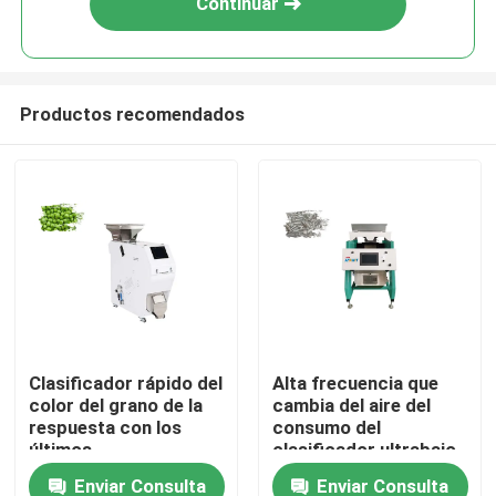
Continuar
Productos recomendados
Inicio
Clasificador rápido del
Alta frecuencia que
color del grano de la
cambia del aire del
Sobre nosotros
respuesta con los
consumo del
últimos
clasificador ultrabajo
microprocesadores
del grano
Enviar Consulta
Enviar Consulta
Contactos
de FPGA