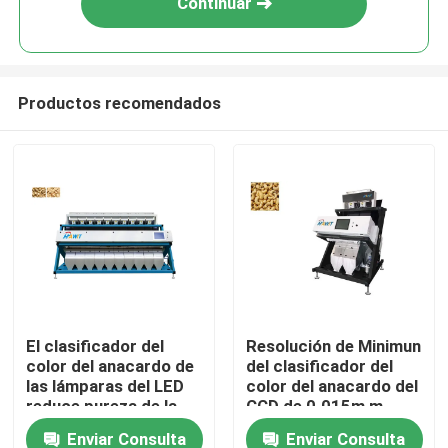
Continuar
Productos recomendados
Hogar
El clasificador del
Resolución de Minimun
color del anacardo de
del clasificador del
Productos
las lámparas del LED
color del anacardo del
reduce pureza de la
CCD de 0.015m m
tarifa 99,9% de la
Enviar Consulta
Enviar Consulta
Sobre nosotros
fractura