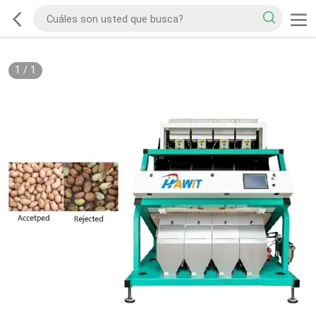
1
/
1