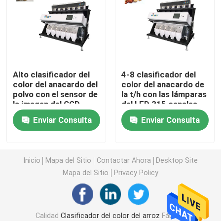
Clasificador del color del trigo
clasificador del color del anacardo
Alto clasificador del
4-8 clasificador del
color del anacardo del
color del anacardo de
clasificador del color del cacahuete
polvo con el sensor de
la t/h con las lámparas
la imagen del CCD
del LED 315 canales
Los granos de café colorean el clasificador
Enviar Consulta
Enviar Consulta
Clasificador del color de la especia
Inicio
Mapa del Sitio
Contactar Ahora
Desktop Site
Mapa del Sitio
Privacy Policy
clasificador del color del sésamo
Clasificador Nuts del color
Calidad
Clasificador del color del arroz
Fábrica