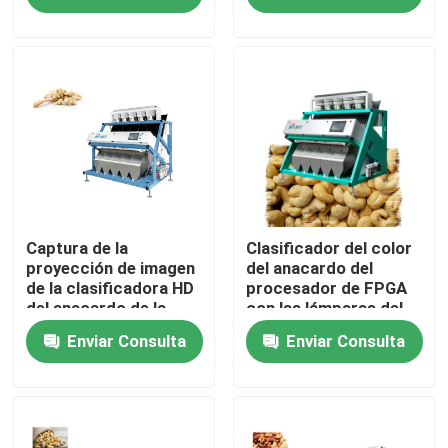
Viaje de la fábrica
Control de calidad
Éntrenos en contacto con
Noticias
Captura de la
Clasificador del color
proyección de imagen
del anacardo del
de la clasificadora HD
procesador de FPGA
del anacardo de la
con las lámparas del
Pida una cita
fuente de luz del LED
LED
Enviar Consulta
Enviar Consulta
Clasificador del color del arroz
clasificador del color del grano