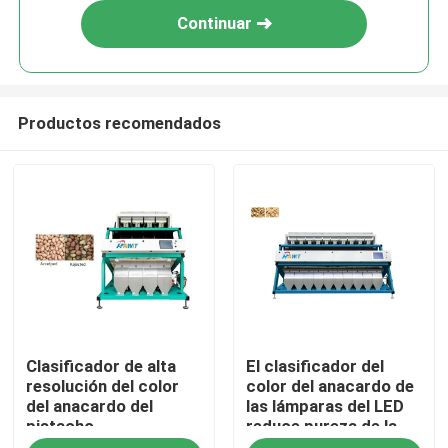
Continuar
Productos recomendados
Inicio
Clasificador de alta
El clasificador del
Sobre nosotros
resolución del color
color del anacardo de
del anacardo del
las lámparas del LED
pistacho
reduce pureza de la
Contactos
tarifa 99,9% de la