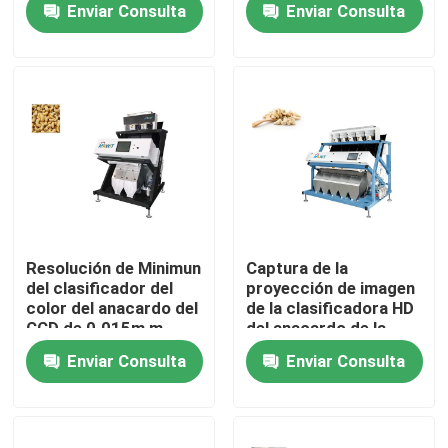
Enviar Consulta
Enviar Consulta
fractura
Productos
Clasificador del color del arroz
clasificador del color del grano
Clasificador del color del trigo
Resolución de Minimun
Captura de la
del clasificador del
proyección de imagen
color del anacardo del
de la clasificadora HD
clasificador del color del anacardo
CCD de 0.015m m
del anacardo de la
fuente de luz del LED
Enviar Consulta
Enviar Consulta
clasificador del color del cacahuete
Los granos de café colorean el clasificador