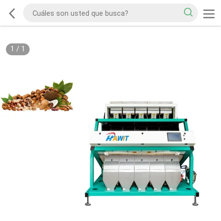
1
/
1