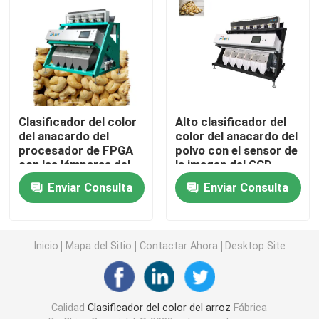
Clasificador del color de la especia
clasificador del color del sésamo
Clasificador del color
Alto clasificador del
Clasificador Nuts del color
del anacardo del
color del anacardo del
procesador de FPGA
polvo con el sensor de
con las lámparas del
la imagen del CCD
clasificador plástico del color
LED
Enviar Consulta
Enviar Consulta
clasificador del color del té
Inicio
Mapa del Sitio
Contactar Ahora
Desktop Site
Clasificador del color de la correa
Clasificadora infrarroja
Calidad
Clasificador del color del arroz
Fábrica