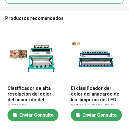
Productos recomendados
Clasificador de alta
El clasificador del
Inicio
resolución del color
color del anacardo de
del anacardo del
las lámparas del LED
pistacho
reduce pureza de la
Sobre nosotros
tarifa 99,9% de la
Enviar Consulta
Enviar Consulta
fractura
Contactos