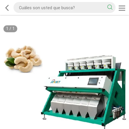
1
/
1