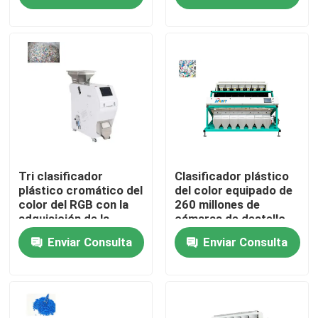
Productos
Clasificador del color del arroz
clasificador del color del grano
Clasificador del color del trigo
Tri clasificador
Clasificador plástico
plástico cromático del
del color equipado de
color del RGB con la
260 millones de
adquisición de la
cámaras de destello
clasificador del color del anacardo
imagen del CCD
olográficas del pixel
Enviar Consulta
Enviar Consulta
clasificador del color del cacahuete
Los granos de café colorean el clasificador