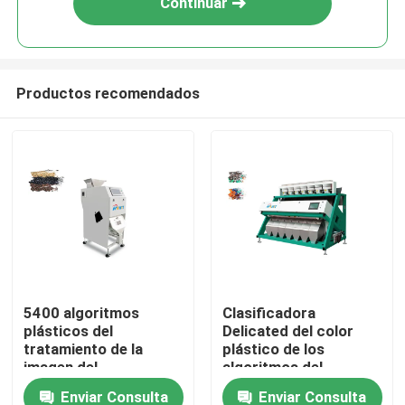
Continuar
Productos recomendados
Inicio
5400 algoritmos
Clasificadora
plásticos del
Delicated del color
Sobre nosotros
tratamiento de la
plástico de los
imagen del
algoritmos del
clasificador del color
tratamiento de la
Enviar Consulta
Enviar Consulta
Contactos
de los pixeles
imagen