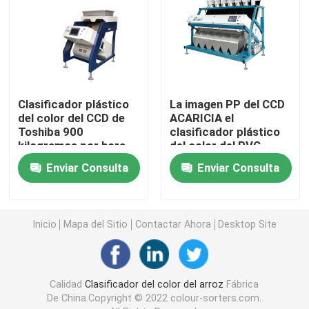
Clasificador del color de la especia
clasificador del color del sésamo
Clasificador plástico
La imagen PP del CCD
del color del CCD de
ACARICIA el
Clasificador Nuts del color
Toshiba 900
clasificador plástico
kilogramos por hora
del color del PVC
con el filtro de SMC
clasificador plástico del color
Enviar Consulta
Enviar Consulta
clasificador del color del té
Inicio
Mapa del Sitio
Contactar Ahora
Desktop Site
Clasificador del color de la correa
Calidad
Clasificador del color del arroz
Fábrica
Clasificadora infrarroja
De China.Copyright © 2022 colour-sorters.com.