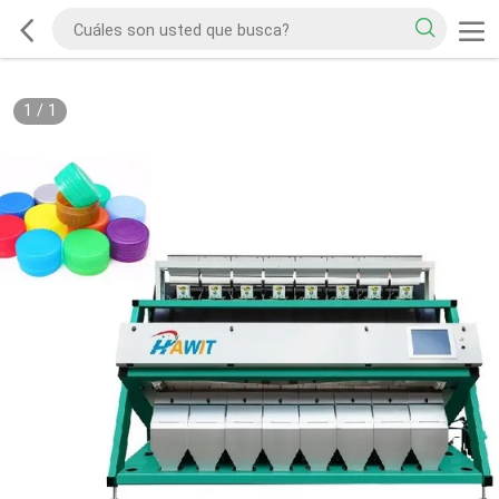
1
/
1