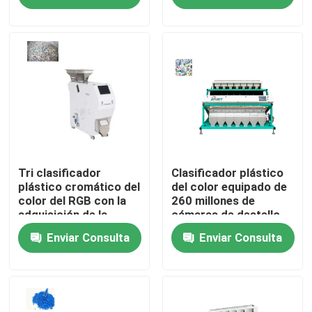
Viaje de la fábrica
Control de calidad
Éntrenos en contacto con
Noticias
Tri clasificador
Clasificador plástico
plástico cromático del
del color equipado de
color del RGB con la
260 millones de
adquisición de la
cámaras de destello
Pida una cita
imagen del CCD
olográficas del pixel
Enviar Consulta
Enviar Consulta
Clasificador del color del arroz
clasificador del color del grano