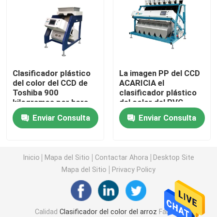
Clasificador del color del trigo
clasificador del color del anacardo
Clasificador plástico
La imagen PP del CCD
del color del CCD de
ACARICIA el
clasificador del color del cacahuete
Toshiba 900
clasificador plástico
kilogramos por hora
del color del PVC
con el filtro de SMC
Los granos de café colorean el clasificador
Enviar Consulta
Enviar Consulta
Clasificador del color de la especia
Inicio
Mapa del Sitio
Contactar Ahora
Desktop Site
Mapa del Sitio
Privacy Policy
clasificador del color del sésamo
Clasificador Nuts del color
Calidad
Clasificador del color del arroz
Fábrica