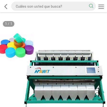
1
/
1