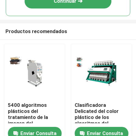
Continuar
Productos recomendados
Hogar
5400 algoritmos
Clasificadora
plásticos del
Delicated del color
Productos
tratamiento de la
plástico de los
imagen del
algoritmos del
clasificador del color
tratamiento de la
Enviar Consulta
Enviar Consulta
Sobre nosotros
de los pixeles
imagen