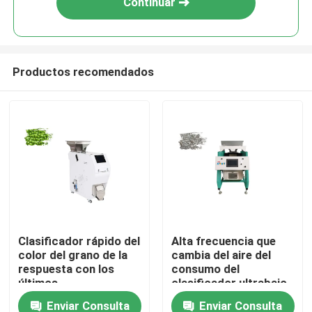
Continuar
Productos recomendados
Inicio
Clasificador rápido del
Alta frecuencia que
color del grano de la
cambia del aire del
Sobre nosotros
respuesta con los
consumo del
últimos
clasificador ultrabajo
microprocesadores
del grano
Enviar Consulta
Enviar Consulta
Contactos
de FPGA