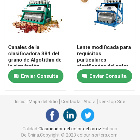
Clasificador del color de la especia
clasificador del color del sésamo
Canales de la
Lente modificada para
clasificadora 384 del
requisitos
Clasificador Nuts del color
grano de Algotithm de
particulares
la simulación
clasificador del color
del grano del sistema
clasificador plástico del color
Enviar Consulta
Enviar Consulta
de la imagen del CCD
de 5400 pixeles
clasificador del color del té
Inicio
Mapa del Sitio
Contactar Ahora
Desktop Site
Clasificador del color de la correa
Calidad
Clasificador del color del arroz
Fábrica
Clasificadora infrarroja
De China.Copyright © 2023 colour-sorters.com.