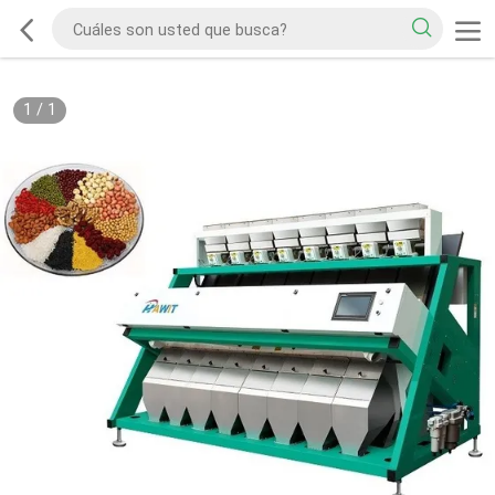
1
/
1