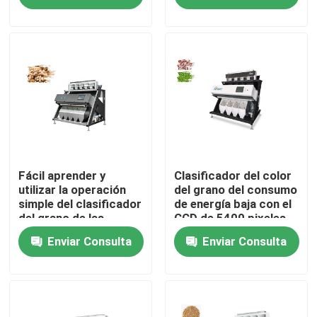
Productos
Clasificador del color del arroz
clasificador del color del grano
Clasificador del color del trigo
Fácil aprender y
Clasificador del color
utilizar la operación
del grano del consumo
simple del clasificador
de energía baja con el
del grano de las
CCD de 5400 pixeles
clasificador del color del anacardo
lámparas del LED
Enviar Consulta
Enviar Consulta
clasificador del color del cacahuete
Los granos de café colorean el clasificador