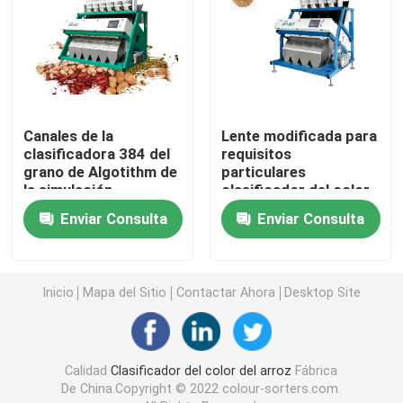
Clasificador del color de la especia
clasificador del color del sésamo
Canales de la
Lente modificada para
clasificadora 384 del
requisitos
Clasificador Nuts del color
grano de Algotithm de
particulares
la simulación
clasificador del color
del grano del sistema
clasificador plástico del color
Enviar Consulta
Enviar Consulta
de la imagen del CCD
de 5400 pixeles
clasificador del color del té
Inicio
Mapa del Sitio
Contactar Ahora
Desktop Site
Clasificador del color de la correa
Calidad
Clasificador del color del arroz
Fábrica
Clasificadora infrarroja
De China.Copyright © 2022 colour-sorters.com.