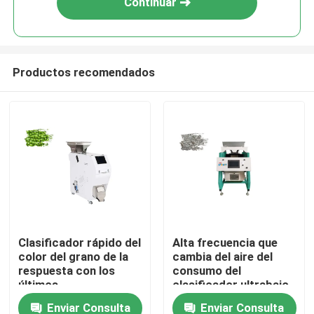
Continuar
Productos recomendados
Inicio
Clasificador rápido del
Alta frecuencia que
color del grano de la
cambia del aire del
Sobre nosotros
respuesta con los
consumo del
últimos
clasificador ultrabajo
microprocesadores
del grano
Enviar Consulta
Enviar Consulta
Contactos
de FPGA