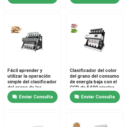
Productos
Clasificador del color del arroz
clasificador del color del grano
Clasificador del color del trigo
Fácil aprender y
Clasificador del color
utilizar la operación
del grano del consumo
simple del clasificador
de energía baja con el
del grano de las
CCD de 5400 pixeles
clasificador del color del anacardo
lámparas del LED
Enviar Consulta
Enviar Consulta
clasificador del color del cacahuete
Los granos de café colorean el clasificador