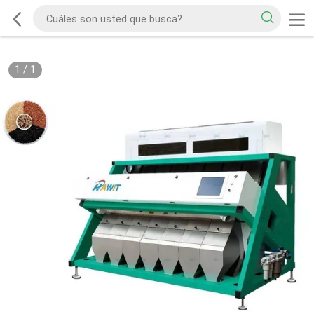
1
/
1