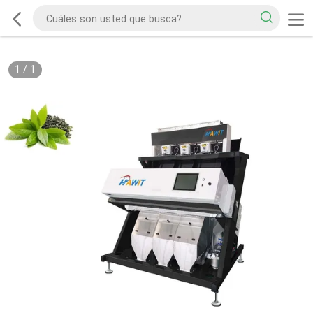
1
/
1