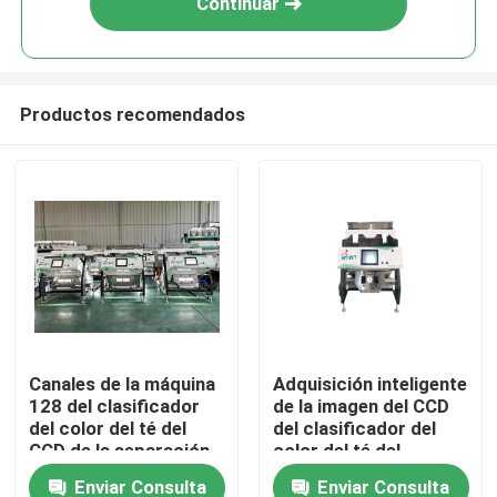
Continuar
Productos recomendados
Inicio
Canales de la máquina
Adquisición inteligente
128 del clasificador
de la imagen del CCD
Sobre nosotros
del color del té del
del clasificador del
CCD de la separación
color del té del
de la eficacia alta
sistema de limpieza
Enviar Consulta
Enviar Consulta
Contactos
del polvo