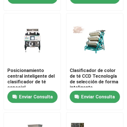
Productos
Clasificador del color del arroz
clasificador del color del grano
Clasificador del color del trigo
Posicionamiento
Clasificador de color
central inteligente del
de té CCD Tecnología
clasificador de té
de selección de forma
espacial
inteligente
clasificador del color del anacardo
multidimensional
Enviar Consulta
Enviar Consulta
clasificador del color del cacahuete
Los granos de café colorean el clasificador