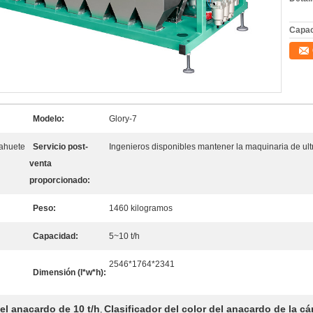
Capac
Modelo:
Glory-7
cahuete
Servicio post-
Ingenieros disponibles mantener la maquinaria de ul
venta
proporcionado:
Peso:
1460 kilogramos
Capacidad:
5~10 t/h
2546*1764*2341
Dimensión (l*w*h):
del anacardo de 10 t/h
Clasificador del color del anacardo de la 
,