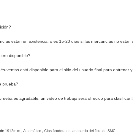
ición?
ncías están en existencia. o es 15-20 días si las mercancías no están 
niero disponible?
ués-ventas está disponible para el sitio del usuario final para entrenar y
a prueba?
prueba es agradable. un vídeo de trabajo será ofrecido para clasificar l
,
,
te de 1912m m
Automático
Clasificadora del anacardo del filtro de SMC