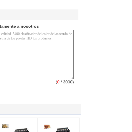
ctamente a nosotros
(
0
/ 3000)