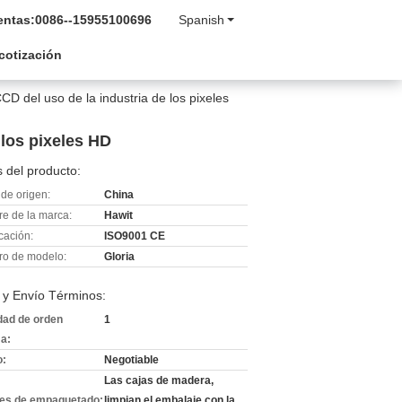
entas:
0086--15955100696
Spanish
 cotización
CD del uso de la industria de los pixeles
 los pixeles HD
 del producto:
de origen:
China
e de la marca:
Hawit
icación:
ISO9001 CE
o de modelo:
Gloria
 y Envío Términos:
dad de orden
1
a:
o:
Negotiable
Las cajas de madera,
les de empaquetado:
limpian el embalaje con la