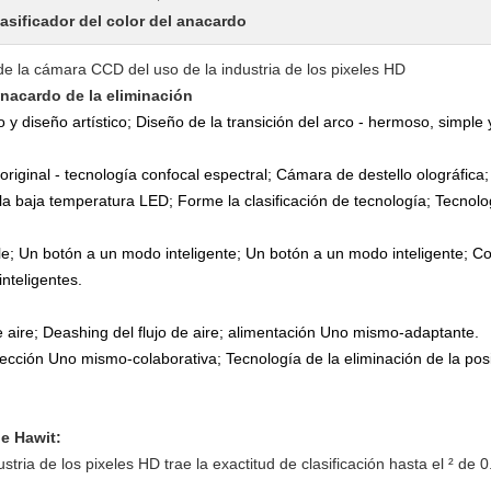
clasificador del color del anacardo
 de la cámara CCD del uso de la industria de los pixeles HD
 anacardo de la eliminación
o y diseño artístico; Diseño de la transición del arco - hermoso, simple 
riginal - tecnología confocal espectral; Cámara de destello olográfica; 
 la baja temperatura LED; Forme la clasificación de tecnología; Tecnol
le; Un botón a un modo inteligente; Un botón a un modo inteligente; Co
inteligentes.
e aire; Deashing del flujo de aire; alimentación Uno mismo-adaptante.
tección Uno mismo-colaborativa; Tecnología de la eliminación de la pos
de Hawit:
ria de los pixeles HD trae la exactitud de clasificación hasta el ² de 