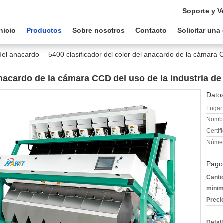
Soporte y V
Inicio
Productos
Sobre nosotros
Contacto
Solicitar una
 del anacardo
5400 clasificador del color del anacardo de la cámara C
anacardo de la cámara CCD del uso de la industria de
Datos
Lugar 
Nombr
Certif
Númer
Pago
Canti
mínim
Preci
Detal