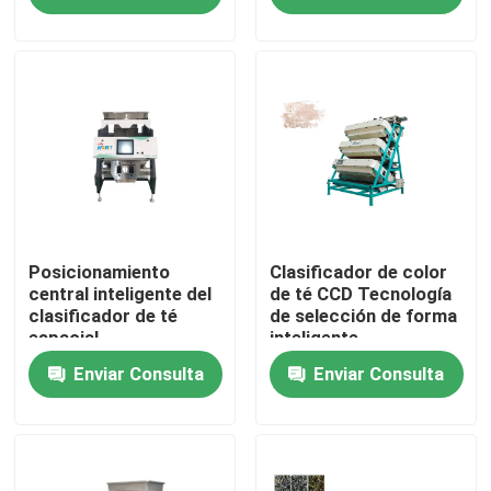
Productos
Clasificador del color del arroz
clasificador del color del grano
Clasificador del color del trigo
Posicionamiento
Clasificador de color
central inteligente del
de té CCD Tecnología
clasificador de té
de selección de forma
espacial
inteligente
clasificador del color del anacardo
multidimensional
Enviar Consulta
Enviar Consulta
clasificador del color del cacahuete
Los granos de café colorean el clasificador