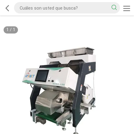
1
/
1