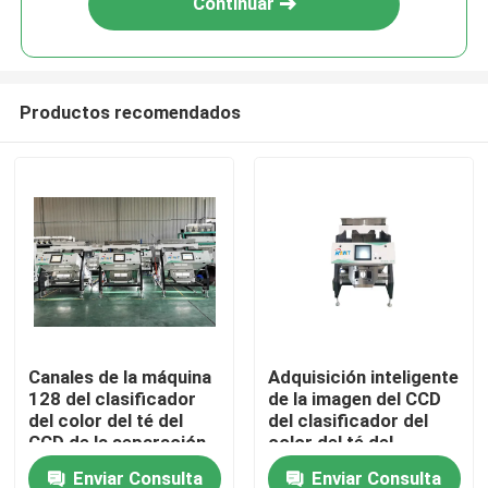
Continuar
Productos recomendados
Inicio
Canales de la máquina
Adquisición inteligente
128 del clasificador
de la imagen del CCD
Sobre nosotros
del color del té del
del clasificador del
CCD de la separación
color del té del
de la eficacia alta
sistema de limpieza
Enviar Consulta
Enviar Consulta
Contactos
del polvo