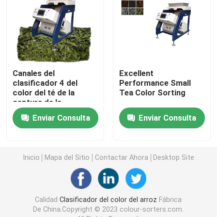
Clasificador del color de la especia
clasificador del color del sésamo
Canales del
Excellent
clasificador 4 del
Performance Small
Clasificador Nuts del color
color del té de la
Tea Color Sorting
captura de la
proyección de imagen
clasificador plástico del color
Enviar Consulta
Enviar Consulta
de Toshiba HD
clasificador del color del té
Inicio
Mapa del Sitio
Contactar Ahora
Desktop Site
Clasificador del color de la correa
Calidad
Clasificador del color del arroz
Fábrica
Clasificadora infrarroja
De China.Copyright © 2023 colour-sorters.com.