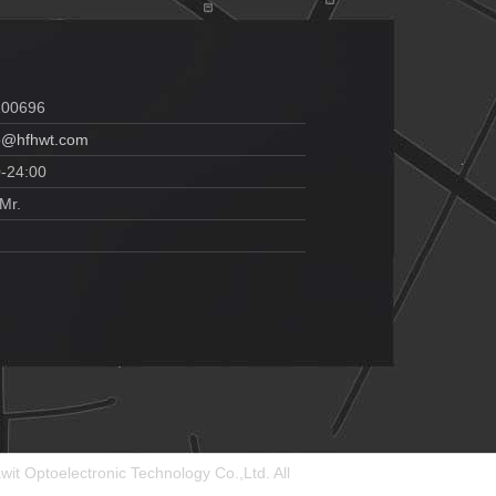
100696
o@hfhwt.com
0-24:00
Mr.
it Optoelectronic Technology Co.,Ltd. All