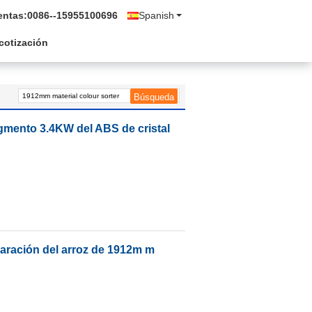
entas:
0086--15955100696
Spanish
 cotización
ragmento 3.4KW del ABS de cristal
eparación del arroz de 1912m m