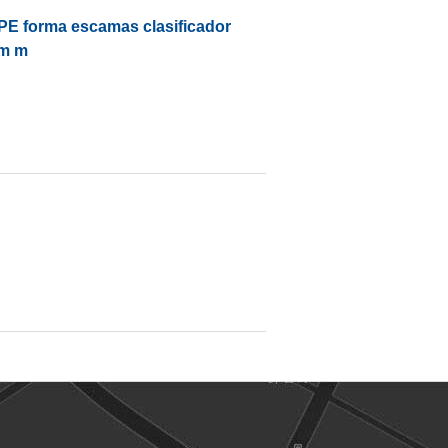
 PE forma escamas clasificador
2m m