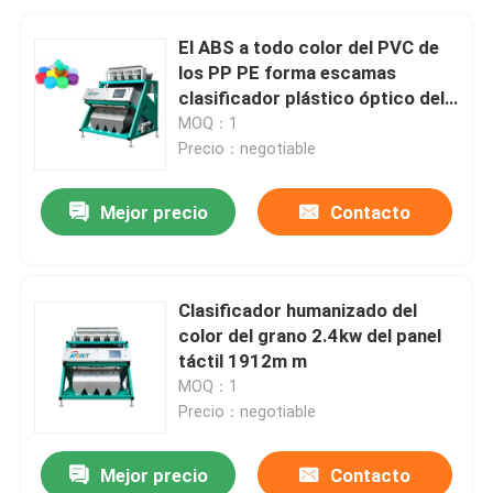
El ABS a todo color del PVC de
los PP PE forma escamas
clasificador plástico óptico del
color 2.4kw de 1912m m
MOQ：1
Precio：negotiable
Mejor precio
Contacto
Clasificador humanizado del
color del grano 2.4kw del panel
táctil 1912m m
MOQ：1
Precio：negotiable
Mejor precio
Contacto