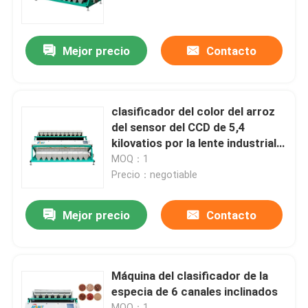
Viaje de la fábrica
Mejor precio
Contacto
Control de calidad
clasificador del color del arroz
Éntrenos en contacto con
del sensor del CCD de 5,4
kilovatios por la lente industrial
de la alta definición
MOQ：1
Noticias
Precio：negotiable
Pida una cita
Mejor precio
Contacto
Clasificador del color del arroz
Máquina del clasificador de la
especia de 6 canales inclinados
clasificador del color del grano
MOQ：1