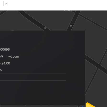
>
>|
100696
o@hfhwt.com
0-24:00
Mr.