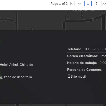
Page 1 of 2
|<
<<
1
2
>
Teléfono:
0086--15955
Correo electrónico:
inf
Holario de trabajo:
0:0
Hefei, Anhui, China de
Persona de Contacto:
Sitio movil
g, zona de desarrollo