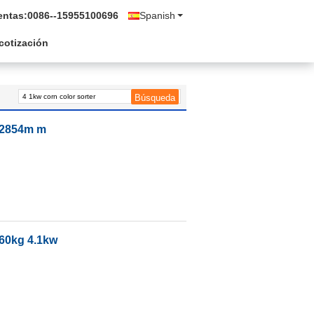
entas:
0086--15955100696
Spanish
 cotización
e 2854m m
460kg 4.1kw