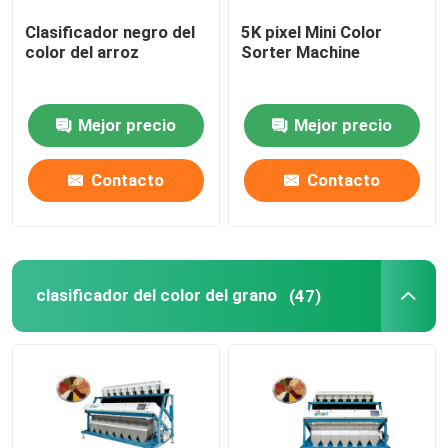
Clasificador negro del
5K pixel Mini Color
clasificador plástico del color
color del arroz
Sorter Machine
clasificador del color del té
Mejor precio
Mejor precio
Clasificador del color de la correa
Contacto
Contacto
Clasificadora infrarroja
clasificador del color del grano
(47)
Clasificadora material
Clasificador del color de maíz