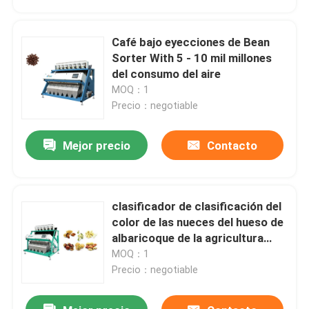
Café bajo eyecciones de Bean
Sorter With 5 - 10 mil millones
del consumo del aire
MOQ：1
Precio：negotiable
Mejor precio
Contacto
clasificador de clasificación del
Hogar
color de las nueces del hueso de
albaricoque de la agricultura
8tph
MOQ：1
Productos
Precio：negotiable
Sobre nosotros