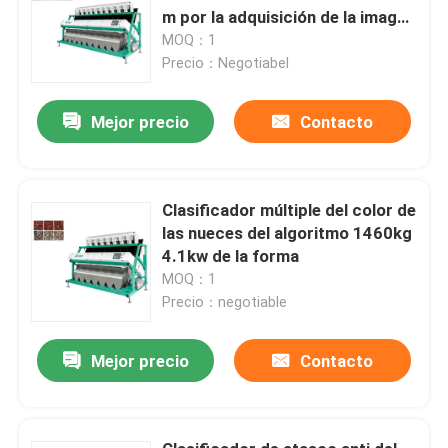
m por la adquisición de la imagen
del CCD
MOQ：1
Precio：Negotiabel
Mejor precio
Contacto
Clasificador múltiple del color de
las nueces del algoritmo 1460kg
4.1kw de la forma
MOQ：1
Precio：negotiable
Mejor precio
Contacto