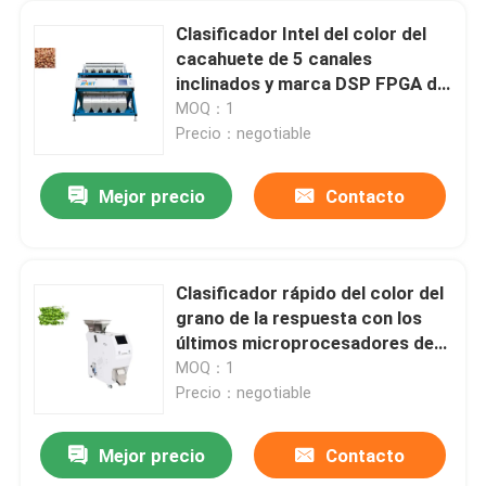
Clasificador Intel del color del
cacahuete de 5 canales
inclinados y marca DSP FPGA de
ATI y microprocesadores
MOQ：1
Precio：negotiable
Mejor precio
Contacto
Clasificador rápido del color del
grano de la respuesta con los
últimos microprocesadores de
FPGA
MOQ：1
Precio：negotiable
Mejor precio
Contacto