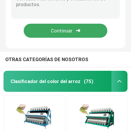
Clasificador a prueba de herrumbre del color del cacahuete de la aleación de aluminio
máquina del clasificador del color del trigo 2.4kw de 1912m m
Clasificador del color del trigo
clasificador de alta velocidad del color del trigo 3.0kw
Clasificador del color del cacahuete de 512 del canal corazones de la nuez
clasificador del color del anacardo
alto clasificador del color del cacahuete de la luminancia 3.6kw
clasificador del color del cacahuete
OTRAS CATEGORÍAS DE NOSOTROS
Los granos de café colorean el clasificador
Clasificador del color del arroz
(75)
Clasificador del color de la especia
clasificador del color del sésamo
Clasificador Nuts del color