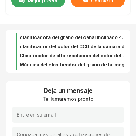
Mejor precio
Contacto
clasificadora del grano del canal inclinado 4.7kw 8
clasificador del color del CCD de la cámara de 5400Pixel RGB
Viaje de la fábrica
Clasificador de alta resolución del color del arroz 3.6kw
Máquina del clasificador del grano de la imagen del CCD de 10 canales inclinados
Control de calidad
clasificador del color del grano de 3.0kw 2226m m
Máquina a prueba de herrumbre del clasificador del color del trigo del CCD de la aleación de aluminio
Éntrenos en contacto con
Clasificador óptico de exploración de alta velocidad del color del trigo
Oscurecimiento automático de 8 canales inclinados Clasificador del color del trigo
La máquina del clasificador del color del trigo con la forma que clasifica -448 canaliza el poder 4.1kw
Noticias
Clasificador de alta resolución del color del trigo del grano
Deja un mensaje
clasificador inteligente óptico del color del trigo del algoritmo de 3168m m 1640kg LED
Pida una cita
¡Te llamaremos pronto!
Clasificador del color del cacahuete del canal inclinado de la adquisición 7 de la imagen del CCD
clasificador del color del cacahuete de la cámara de 16tph RGB
Clasificador del color del arroz
Clasificador del color y de la forma del trigo con el alto perfornamce estupendo de la luminancia 3.6kw
Clasificadora del alto de la definición cacahuete industrial de la lente
clasificador del color del grano