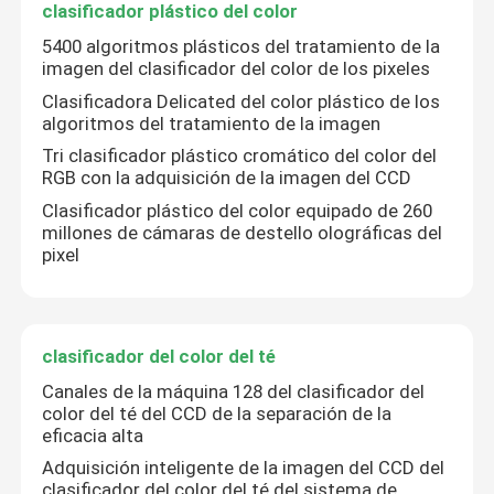
clasificador plástico del color
5400 algoritmos plásticos del tratamiento de la
clasificador plástico del color
imagen del clasificador del color de los pixeles
Clasificadora Delicated del color plástico de los
clasificador del color del té
algoritmos del tratamiento de la imagen
Tri clasificador plástico cromático del color del
RGB con la adquisición de la imagen del CCD
Clasificador del color de la correa
Clasificador plástico del color equipado de 260
millones de cámaras de destello olográficas del
pixel
Clasificadora infrarroja
Clasificadora material
clasificador del color del té
Canales de la máquina 128 del clasificador del
Clasificador del color de maíz
color del té del CCD de la separación de la
eficacia alta
Adquisición inteligente de la imagen del CCD del
clasificador del color del té del sistema de