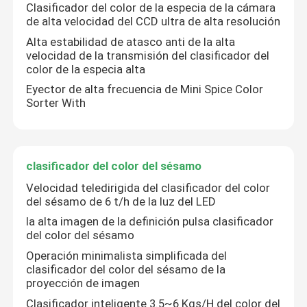
Clasificador del color de la especia de la cámara
de alta velocidad del CCD ultra de alta resolución
Viaje de la fábrica
Alta estabilidad de atasco anti de la alta
velocidad de la transmisión del clasificador del
color de la especia alta
Control de calidad
Eyector de alta frecuencia de Mini Spice Color
Sorter With
Éntrenos en contacto con
clasificador del color del sésamo
Noticias
Velocidad teledirigida del clasificador del color
del sésamo de 6 t/h de la luz del LED
Pida una cita
la alta imagen de la definición pulsa clasificador
del color del sésamo
Operación minimalista simplificada del
Clasificador del color del arroz
clasificador del color del sésamo de la
proyección de imagen
clasificador del color del grano
Clasificador inteligente 3.5~6 Kgs/H del color del