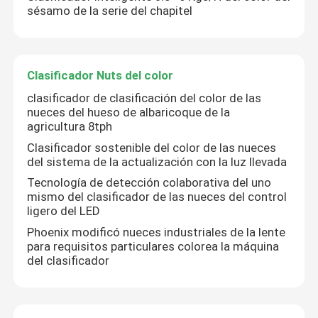
sésamo de la serie del chapitel
Clasificador del color del trigo
Clasificador Nuts del color
clasificador del color del anacardo
clasificador de clasificación del color de las
nueces del hueso de albaricoque de la
agricultura 8tph
clasificador del color del cacahuete
Clasificador sostenible del color de las nueces
del sistema de la actualización con la luz llevada
Los granos de café colorean el clasificador
Tecnología de detección colaborativa del uno
mismo del clasificador de las nueces del control
ligero del LED
Clasificador del color de la especia
Phoenix modificó nueces industriales de la lente
para requisitos particulares colorea la máquina
del clasificador
clasificador del color del sésamo
Clasificador Nuts del color